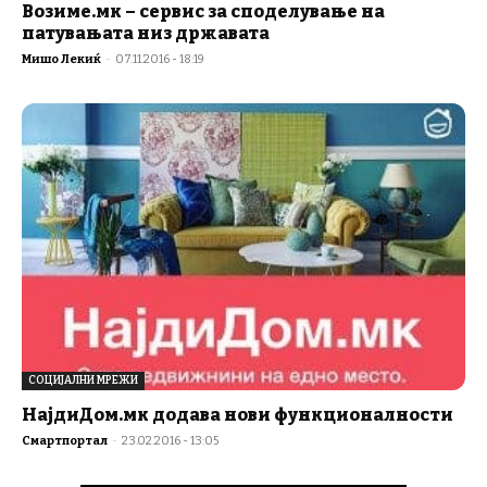
Возиме.мк – сервис за споделување на
патувањата низ државата
Мишо Лекиќ
-
07.11.2016 - 18:19
СОЦИЈАЛНИ МРЕЖИ
НајдиДом.мк додава нови функционалности
Смартпортал
-
23.02.2016 - 13:05