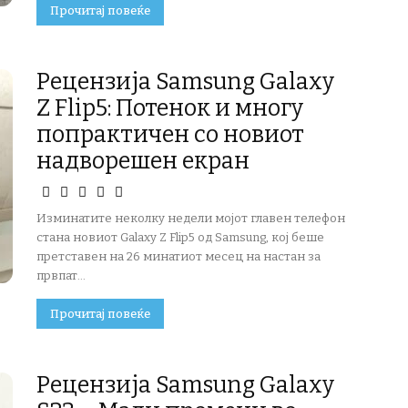
Прочитај повеќе
Рецензија Samsung Galaxy
Z Flip5: Потенок и многу
попрактичен со новиот
надворешен екран
Изминатите неколку недели мојот главен телефон
стана новиот Galaxy Z Flip5 од Samsung, кој беше
претставен на 26 минатиот месец на настан за
првпат...
Прочитај повеќе
Рецензија Samsung Galaxy