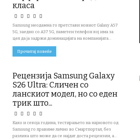
класа
Samsung неодамна го претстави новиот Galaxy A57
5G, заедно со A37 5G, паметен телефон кој има за
цел да ја задржи доминацијата на компанијата...
Прочитај повеќе
Рецензија Samsung Galaxy
S26 Ultra: Сличен со
ланскиот модел, но со еден
трик што...
Како и секоја година, тестирањето на најновото од
Samsung го правиме лично во Смартпортал, без
разлика што може да се најдат доста рецензии, а...