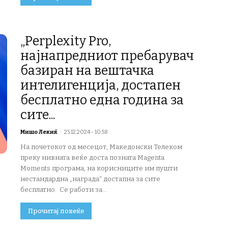
„Perplexity Pro,
најнапредниот пребарувач
базиран на вештачка
интелигенција, достапен
бесплатно една година за
сите...
Мишо Лекиќ
-
25.12.2024 - 10:58
На почетокот од месецот, Македонски Телеком
преку нивната веќе доста позната Magenta
Moments програма, на корисниците им пушти
нестандардна „награда“ достапна за сите
бесплатно. Се работи за...
Прочитај повеќе