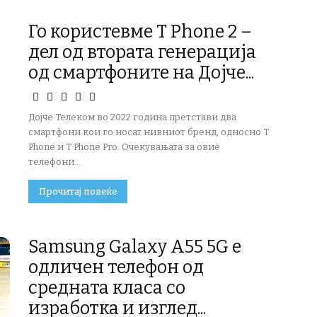
Го користевме T Phone 2 –
дел од втората генерација
од смартфоните на Дојче...
Дојче Телеком во 2022 година претстави два
смартфони кои го носат нивниот бренд, односно T
Phone и T Phone Pro. Очекувањата за овие
телефони...
Прочитај повеќе
Samsung Galaxy A55 5G е
одличен телефон од
средната класа со
изработка и изглед...