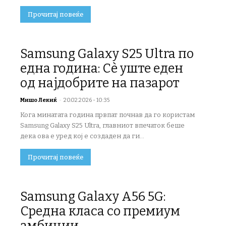
Прочитај повеќе
Samsung Galaxy S25 Ultra по
една година: Сè уште еден
од најдобрите на пазарот
Мишо Лекиќ
-
20.02.2026 - 10:35
Кога минатата година првпат почнав да го користам
Samsung Galaxy S25 Ultra, главниот впечаток беше
дека ова е уред кој е создаден да ги...
Прочитај повеќе
Samsung Galaxy A56 5G:
Средна класа со премиум