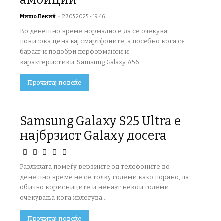
амбиции
Мишо Лекиќ
-
27.05.2025 - 19:46
Во денешно време нормално е да се очекува
повисока цена кај смартфоните, а посебно кога се
бараат и подобри перформанси и
карактеристики. Samsung Galaxy A56...
Прочитај повеќе
Samsung Galaxy S25 Ultra е
најбрзиот Galaxy досега
Разликата помеѓу верзиите од телефоните во
денешно време не се толку големи како порано, па
обично корисниците и немаат некои големи
очекувања кога излегува...
Прочитај повеќе