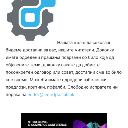
Нашата цел е да секогаш
бидеме достапни за вас, нашите читатели. Доколку
имате одредени прашања поврзани со било која од
објавените теми, доколку сакате да добиете
поконкретен одговор или совет, достапни сме во било
кое време. Можеби имате одредени забелешки,
предлози, критики, пофалби. Слободно испратете ни
порака на
editor@smartportal.mk.