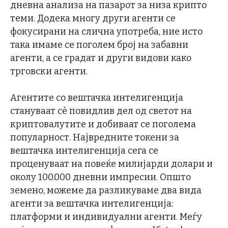
дневна анализа на пазарот за низа крипто
теми. Додека многу други агенти се
фокусирани на слична употреба, ние исто
така имаме се поголем број на забавни
агенти, а се градат и други видови како
трговски агенти.
Агентите со вештачка интелигенција
стануваат сè повидлив дел од светот на
криптовалутите и добиваат се поголема
популарност. Највредните токени за
вештачка интелигенција сега се
проценуваат на повеќе милијарди долари и
околу 100.000 дневни импресии. Општо
земено, можеме да разликуваме два вида
агенти за вештачка интелигенција:
платформи и индивидуални агенти. Меѓу