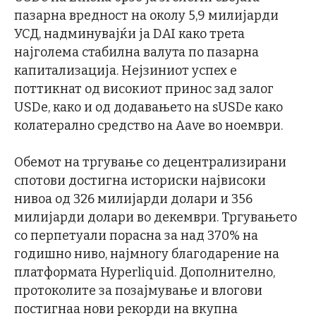
пазарна вредност на околу 5,9 милијарди
УСД, надминувајќи ја DAI како трета
најголема стабилна валута по пазарна
капитализација. Нејзиниот успех е
поттикнат од високиот принос зад залог
USDe, како и од додавањето на sUSDe како
колатерално средство на Aave во ноември.
Обемот на тргување со децентрализирани
спотови достигна историски највисоки
нивоа од 326 милијарди долари и 356
милијарди долари во декември. Тргувањето
со перпетуали порасна за над 370% на
годишно ниво, најмногу благодарение на
платформата Hyperliquid. Дополнително,
протоколите за позајмување и влогови
постигнаа нови рекорди на вкупна