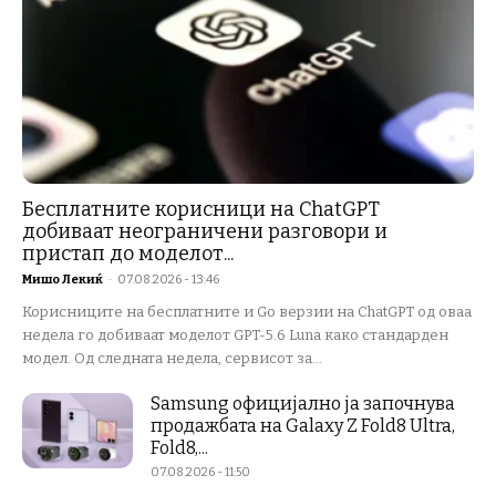
Бесплатните корисници на ChatGPT
добиваат неограничени разговори и
пристап до моделот...
Мишо Лекиќ
-
07.08.2026 - 13:46
Корисниците на бесплатните и Go верзии на ChatGPT од оваа
недела го добиваат моделот GPT-5.6 Luna како стандарден
модел. Од следната недела, сервисот за...
Samsung официјално ја започнува
продажбата на Galaxy Z Fold8 Ultra,
Fold8,...
07.08.2026 - 11:50