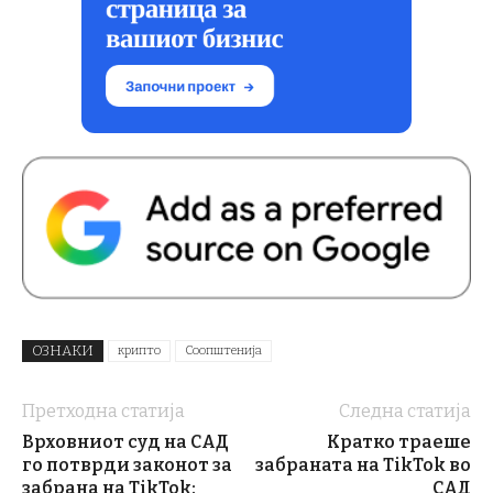
ОЗНАКИ
крипто
Соопштенија
Претходна статија
Следна статија
Врховниот суд на САД
Кратко траеше
го потврди законот за
забраната на TikTok во
забрана на TikTok:
САД