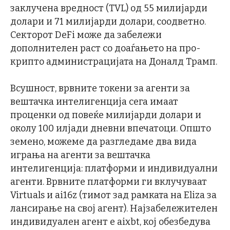
заклучена вредност (TVL) од 55 милијарди
долари и 71 милијарди долари, соодветно.
Секторот DeFi може да забележи
дополнителен раст со доаѓањето на про-
крипто администрацијата на Доналд Трамп.
Всушност, врвните токени за агенти за
вештачка интелигенција сега имаат
проценки од повеќе милијарди долари и
околу 100 илјади дневни впечатоци. Општо
земено, можеме да разгледаме два вида
играња на агенти за вештачка
интелигенција: платформи и индивидуални
агенти. Врвните платформи ги вклучуваат
Virtuals и ai16z (тимот зад рамката на Eliza за
лансирање на свој агент). Најзабележителен
индивидуален агент е aixbt, кој обезбедува