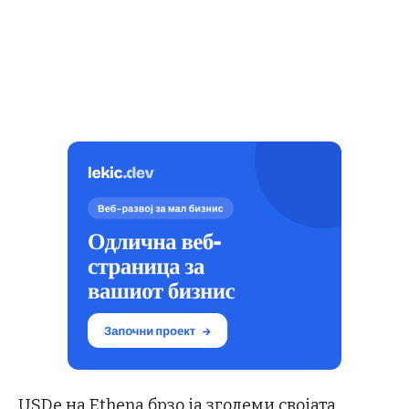
USDe на Ethena брзо ја зголеми својата