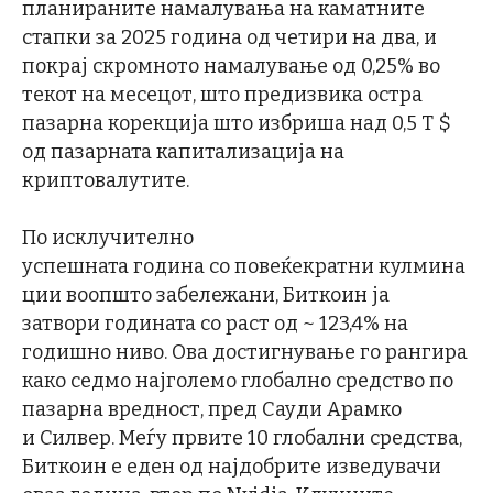
планираните намалувања на каматните
стапки за 2025 година од четири на два, и
покрај скромното намалување од 0,25% во
текот на месецот, што предизвика остра
пазарна корекција што избриша над 0,5 T $
од пазарната капитализација на
криптовалутите.
По исклучително
успешната година со повеќекратни кулмина
ции воопшто забележани, Биткоин ја
затвори годината со раст од ~ 123,4% на
годишно ниво. Ова достигнување го рангира
како седмо најголемо глобално средство по
пазарна вредност, пред Сауди Арамко
и Силвер. Меѓу првите 10 глобални средства,
Биткоин е еден од најдобрите изведувачи