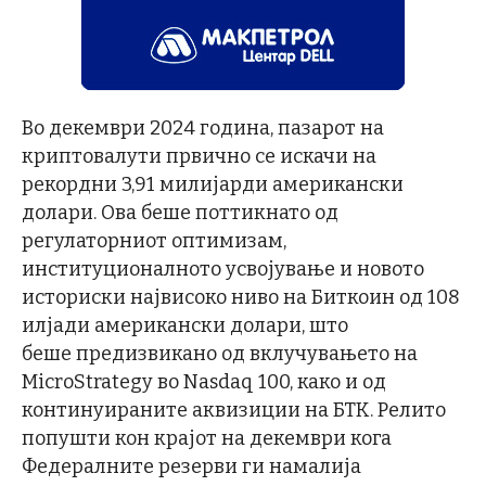
Во декември 2024 година, пазарот на
криптовалути првично се искачи на
рекордни 3,91 милијарди американски
долари. Ова беше поттикнато од
регулаторниот оптимизам,
институционалното усвојување и новото
историски највисоко ниво на Биткоин од 108
илјади американски долари, што
беше предизвикано од вклучувањето на
MicroStrategy во Nasdaq 100, како и од
континуираните аквизиции на БТК. Релито
попушти кон крајот на декември кога
Федералните резерви ги намалија