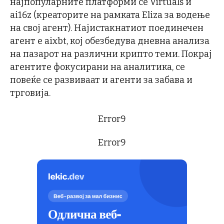
најпопуларните платформи се Virtuals и
ai16z (креаторите на рамката Eliza за водење
на свој агент). Најистакнатиот поединечен
агент е aixbt, кој обезбедува дневна анализа
на пазарот на различни крипто теми. Покрај
агентите фокусирани на аналитика, се
повеќе се развиваат и агенти за забава и
трговија.
Error9
Error9