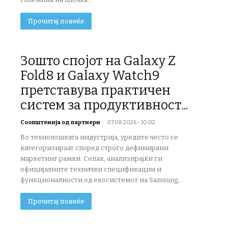
Прочитај повеќе
Зошто спојот на Galaxy Z
Fold8 и Galaxy Watch9
претставува практичен
систем за продуктивност...
Соопштенија од партнери
-
07.08.2026 - 10:02
Во технолошката индустрија, уредите често се
категоризираат според строго дефинирани
маркетинг рамки. Сепак, анализирајќи ги
официјалните технички спецификации и
функционалности од екосистемот на Samsung,...
Прочитај повеќе