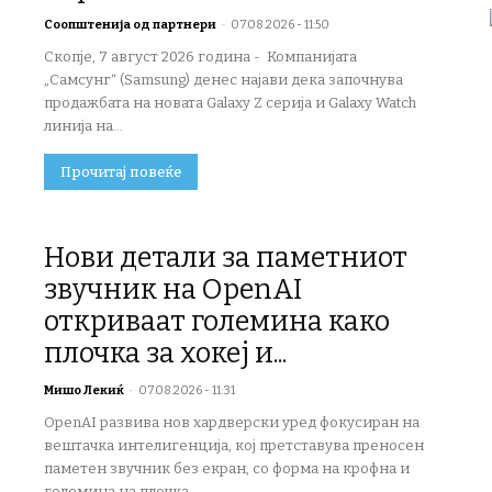
Соопштенија од партнери
-
07.08.2026 - 11:50
Скопје, 7 август 2026 година - Компанијата
„Самсунг“ (Samsung) денес најави дека започнува
продажбата на новата Galaxy Z серија и Galaxy Watch
линија на...
Прочитај повеќе
Нови детали за паметниот
звучник на OpenAI
откриваат големина како
плочка за хокеј и...
Мишо Лекиќ
-
07.08.2026 - 11:31
OpenAI развива нов хардверски уред фокусиран на
вештачка интелигенција, кој претставува преносен
паметен звучник без екран, со форма на крофна и
големина на плочка...