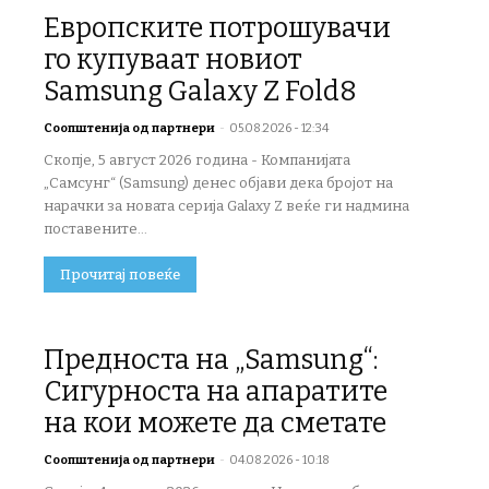
Европските потрошувачи
го купуваат новиот
Samsung Galaxy Z Fold8
Соопштенија од партнери
-
05.08.2026 - 12:34
Скопје, 5 август 2026 година - Компанијата
„Самсунг“ (Samsung) денес објави дека бројот на
нарачки за новата серија Galaxy Z веќе ги надмина
поставените...
Прочитај повеќе
Предноста на „Samsung“:
Сигурноста на апаратите
на кои можете да сметате
Соопштенија од партнери
-
04.08.2026 - 10:18