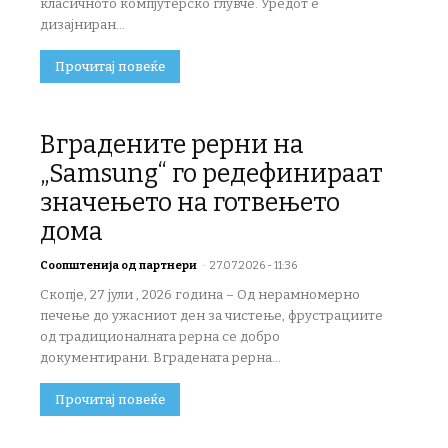
класичното компјутерско глувче. Уредот е
дизајниран...
Прочитај повеќе
Вградените рерни на
„Samsung“ го редефинираат
значењето на готвењето
дома
Соопштенија од партнери
-
27.07.2026 - 11:36
Скопје, 27 јули , 2026 година – Од нерамномерно
печење до ужасниот ден за чистење, фрустрациите
од традиционалната рерна се добро
документирани. Вградената рерна...
Прочитај повеќе