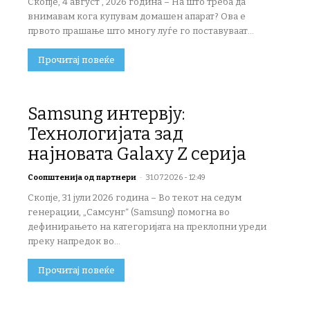
Скопје, 4 август , 2026 година – На што треба да
внимавам кога купувам домашен апарат? Ова е
првото прашање што многу луѓе го поставуваат...
Прочитај повеќе
Samsung интервју:
Технологијата зад
најновата Galaxy Z серија
Соопштенија од партнери
-
31.07.2026 - 12:49
Скопје, 31 јули 2026 година – Во текот на седум
генерации, „Самсунг“ (Samsung) помогна во
дефинирањето на категоријата на преклопни уреди
преку напредок во...
Прочитај повеќе