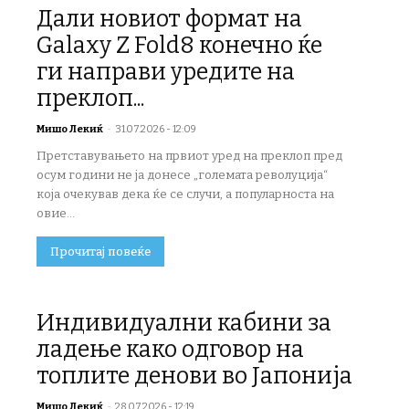
Дали новиот формат на
Galaxy Z Fold8 конечно ќе
ги направи уредите на
преклоп...
Мишо Лекиќ
-
31.07.2026 - 12:09
Претставувањето на првиот уред на преклоп пред
осум години не ја донесе „големата револуција“
која очекував дека ќе се случи, а популарноста на
овие...
Прочитај повеќе
Индивидуални кабини за
ладење како одговор на
топлите денови во Јапонија
Мишо Лекиќ
-
28.07.2026 - 12:19