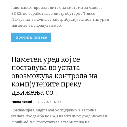
Јапонскиот производител на системи за ладење
SDRS, во соработка со дистрибутерот Trusco
Nakayama, започна со дистрибуција на нов тип уред
наменет за справување со...
Прочитај повеќе
Паметен уред кој се
поставува во устата
овозможува контрола на
компјутерите преку
движења со...
Мишо Лекиќ
-
27.07.2026 - 12:33
Компанијата Augmental официјално ја започна
јавната продажба во САД на нивниот уред наречен
MouthPad, кој претставува алтернатива на