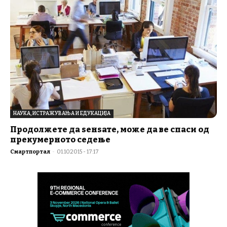
НАУКА, ИСТРАЖУВАЊА И ЕДУКАЦИЈА
Продолжете да ѕенѕате, може да ве спаси од
прекумерното седење
Смартпортал
-
01.10.2015 - 17:17