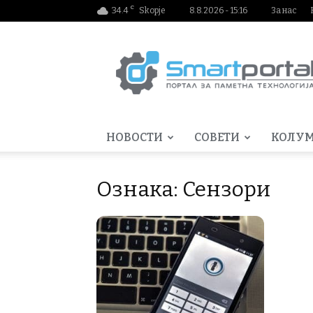
C
34.4
Skopje
8.8.2026 - 15:16
За нас
Smartportal.mk
НОВОСТИ
СОВЕТИ
КОЛУ
Ознака: Сензори