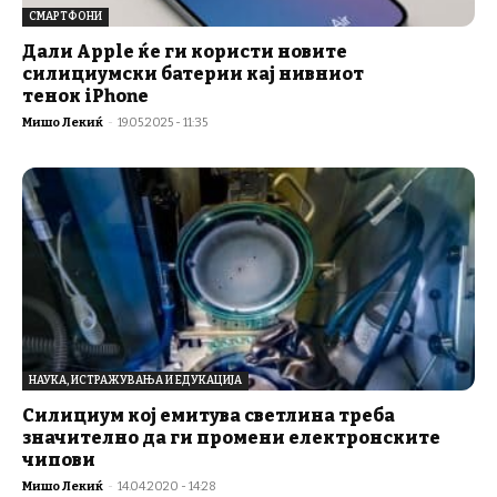
СМАРТФОНИ
Дали Apple ќе ги користи новите
силициумски батерии кај нивниот
тенок iPhone
Мишо Лекиќ
-
19.05.2025 - 11:35
НАУКА, ИСТРАЖУВАЊА И ЕДУКАЦИЈА
Силициум кој емитува светлина треба
значително да ги промени електронските
чипови
Мишо Лекиќ
-
14.04.2020 - 14:28