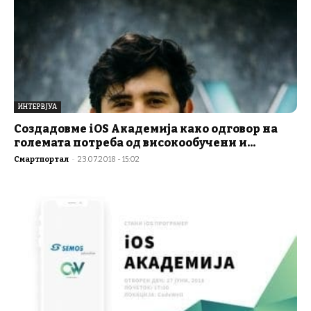
ИНТЕРВЈУА
Создадовме iOS Академија како одговор на
големата потреба од високообучени и...
Смартпортал
-
23.07.2018 - 15:02