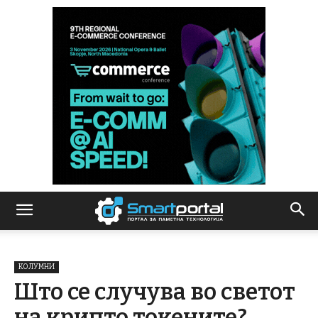
КОЛУМНИ
Што се случува во светот
на крипто токените?