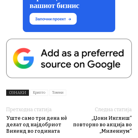
ОЗНАКИ
Крипто
Токени
Претходна статија
Следна статија
Уште само три дена нѐ
„Џони Инглиш“
делат од најдобриот
повторно во акција во
Викенд во годината
„Милениум“