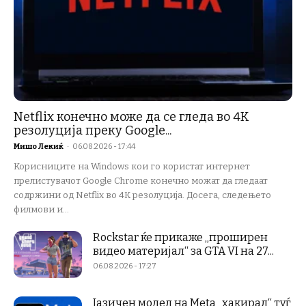
Netflix конечно може да се гледа во 4K
резолуција преку Google...
Мишо Лекиќ
-
06.08.2026 - 17:44
Корисниците на Windows кои го користат интернет
прелистувачот Google Chrome конечно можат да гледаат
содржини од Netflix во 4K резолуција. Досега, следењето
филмови и...
Rockstar ќе прикаже „проширен
видео материјал“ за GTA VI на 27...
06.08.2026 - 17:27
Јазичен модел на Meta „хакирал“ туѓ