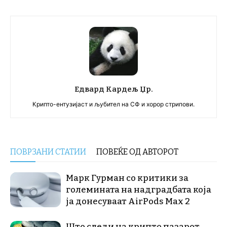
Едвард Кардељ Џр.
Крипто-ентузијаст и љубител на СФ и хорор стрипови.
ПОВРЗАНИ СТАТИИ
ПОВЕЌЕ ОД АВТОРОТ
Марк Гурман со критики за
големината на надградбата која
ја донесуваат AirPods Max 2
Што следи на крипто пазарот