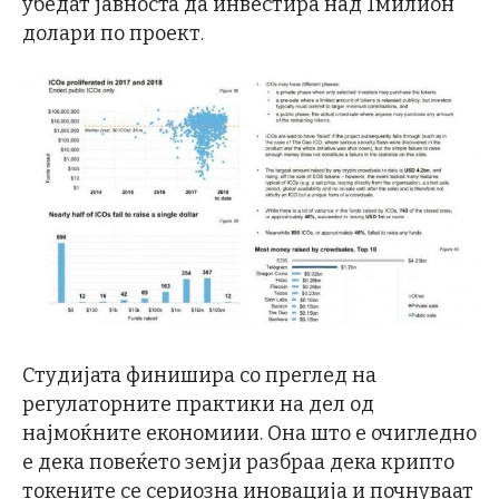
убедат јавноста да инвестира над 1милион
долари по проект.
Студијата финишира со преглед на
регулаторните практики на дел од
најмоќните економиии. Она што е очигледно
е дека повеќето земји разбраа дека крипто
токените се сериозна иновација и почнуваат