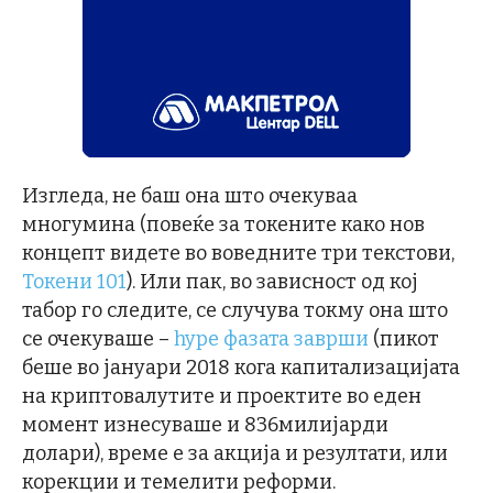
Изгледа, не баш она што очекуваа
многумина (повеќе за токените како нов
концепт видете во воведните три текстови,
Токени 101
). Или пак, во зависност од кој
табор го следите, се случува токму она што
се очекуваше –
hype фазата заврши
(пикот
беше во јануари 2018 кога капитализацијата
на криптовалутите и проектите во еден
момент изнесуваше и 836милијарди
долари), време е за акција и резултати, или
корекции и темелити реформи.