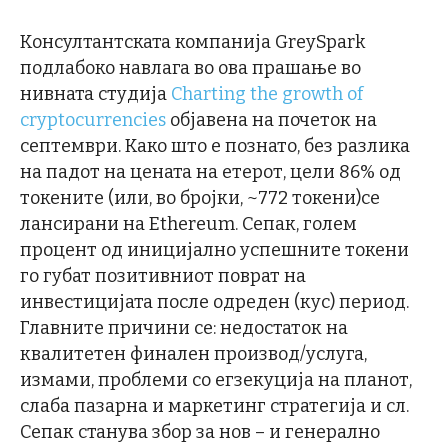
Консултантската компанија GreySpark
подлабоко навлага во ова прашање во
нивната студија
Charting the growth of
cryptocurrencies
објавена на почеток на
септември. Како што е познато, без разлика
на падот на цената на етерот, цели 86% од
токените (или, во бројки, ~772 токени)се
лансирани на Ethereum. Сепак, голем
процент од иницијално успешните токени
го губат позитивниот поврат на
инвестицијата после одреден (кус) период.
Главните причини се: недостаток на
квалитетен финален производ/услуга,
измами, проблеми со егзекуција на планот,
слаба пазарна и маркетинг стратегија и сл.
Сепак станува збор за нов – и генерално