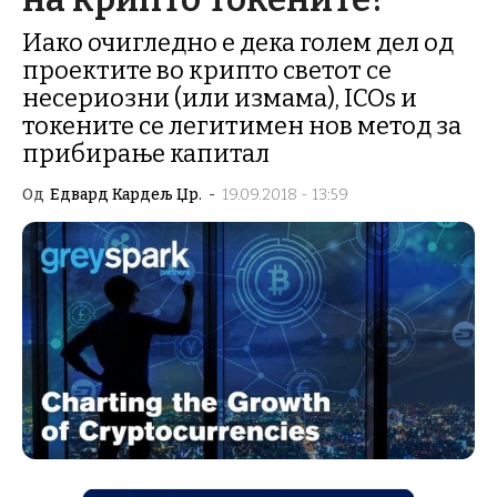
Иако очигледно е дека голем дел од
проектите во крипто светот се
несериозни (или измама), ICOs и
токените се легитимен нов метод за
прибирање капитал
Од
Едвард Кардељ Џр.
-
19.09.2018 - 13:59