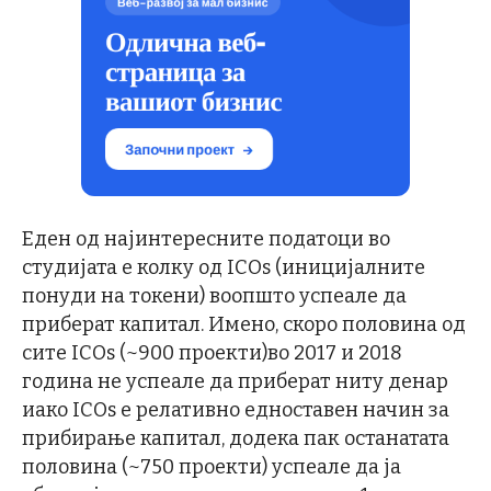
Еден од најинтересните податоци во
студијата е колку од ICOs (иницијалните
понуди на токени) воопшто успеале да
приберат капитал. Имено, скоро половина од
сите ICOs (~900 проекти)во 2017 и 2018
година не успеале да приберат ниту денар
иако ICОs е релативно едноставен начин за
прибирање капитал, додека пак останатата
половина (~750 проекти) успеале да ја