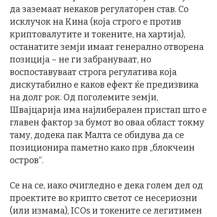
да заземаат некаков регулаторен став. Со
исклучок на Кина (која строго е против
криптовалутите и токените, на хартија),
останатите земји имаат генерално отворена
позиција – не ги забрануваат, но
воспоставуваат строга регулатива која
дискутабилно е каков ефект ќе предизвика
на долг рок. Од поголемите земји,
Швајцарија има најлиберален пристап што е
главен фактор за бумот во оваа област токму
таму, додека пак Малта се обидува да се
позиционира паметно како прв „блокчеин
остров“.
Се на се, иако очигледно е дека голем дел од
проектите во крипто светот се несериозни
(или измама), ICOs и токените се легитимен