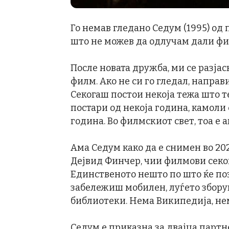
Го немав гледано Седум (1995) од 
што не можев да одлучам дали фи
После новата дружба, ми се разјас
филм. Ако не си го гледал, направи
Секогаш постои некоја тежа што 
постари од некоја година, камоли
година. Во филмскиот свет, тоа е 
Ама Седум како да е снимен во 20
Дејвид Финчер, чии филмови секо
Единственото нешто по што ќе поз
забележиш мобилен, луѓето зборув
библиотеки. Нема Википедија, нем
Седум е приказна за двајца парт