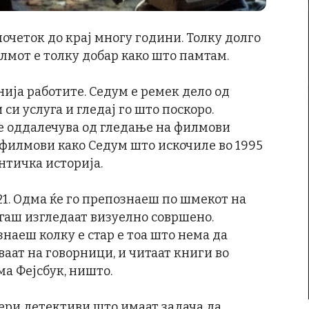
почеток до крај многу години. Толку долго
лмот е толку добар како што памтам.
нија работите. Седум е ремек дело од
 си услуга и гледај го што поскоро.
те оддалечува од гледање на филмови
 филмови како Седум што искочиле во 1995
античка историја.
21. Одма ќе го препознаеш по шмекот на
гаш изгледаат визуелно совршено.
наеш колку е стар е тоа што нема да
аат на говорници, и читаат книги во
а Фејсбук, ништо.
нери детективи што имаат задача да