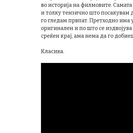
во историја на филмовите. Самата
и толку тензично што посакувам д
го гледам првпат. Претходно има
оригинален и по што се издвојува
среќен крај, ама нема да го добие
Класика.