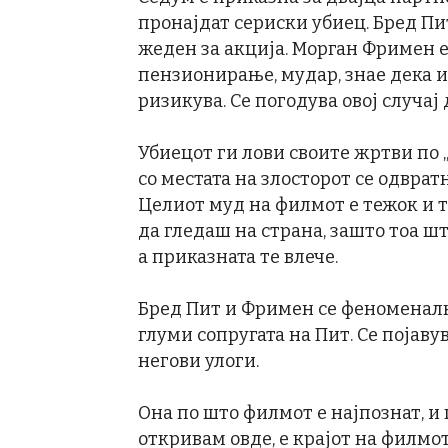
пронајдат сериски убиец. Бред Пи
жеден за акција. Морган Фримен е
пензионирање, мудар, знае дека и
ризикува. Се погодува овој случај
Убиецот ги лови своите жртви по 
со местата на злосторот се одврат
Целиот муд на филмот е тежок и 
да гледаш на страна, зашто тоа ш
а приказната те влече.
Бред Пит и Фримен се феноменални
глуми сопругата на Пит. Се појаву
негови улоги.
Она по што филмот е најпознат, и 
откривам овде, е крајот на филмо