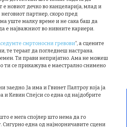
т е новиот дечко во канцеларија, млад и
 неговиот партнер, скоро пред
ма уште малку време и не сака баш да
 да е најважниот во нивните кариери.
„
седумте смртоносни гревови
“, а сцените
ни, те тераат да погледнеш настрана.
темен. Ти прави непријатно. Ама не можеш
то ти се прикажува е маестрално снимено
 заедно. Ја има и Гвинет Палтроу која ја
ва и Кевин Спејси со една од најдобрите
што е мега спојлер што нема да го
т. Сигурно една од најморничавите сцени