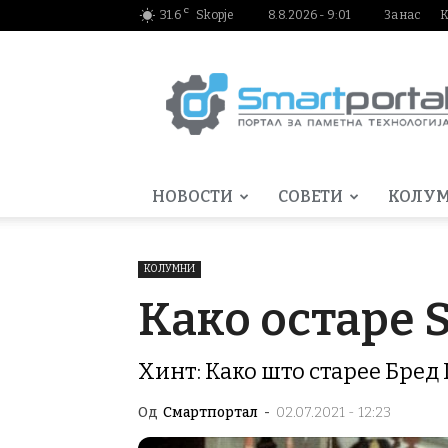
C
31.6
Skopje
8.8.2026 - 9:01
За нас
К
Smartportal.mk
НОВОСТИ
СОВЕТИ
КОЛУ
КОЛУМНИ
Како остаре 
Хинт: Како што старее Бред
Од
Смартпортал
-
02.07.2021 - 12:23