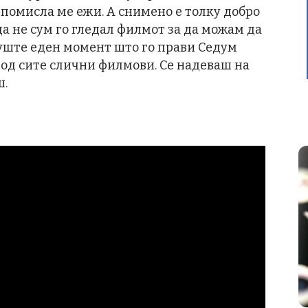
 помисла ме ежи. А снимено е толку добро
а не сум го гледал филмот за да можам да
 уште еден момент што го прави Седум
 од сите слични филмови. Се надеваш на
ш.