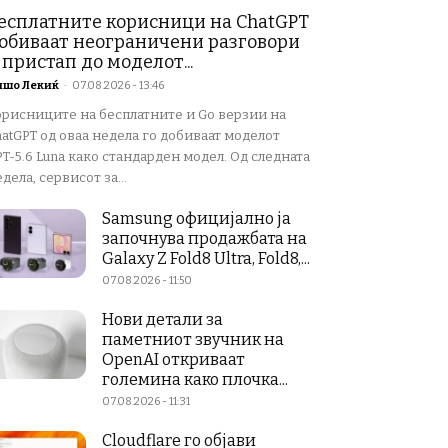
есплатните корисници на ChatGPT
обиваат неограничени разговори
 пристап до моделот...
ишо Лекиќ
-
07.08.2026 - 13:46
орисниците на бесплатните и Go верзии на
atGPT од оваа недела го добиваат моделот
T-5.6 Luna како стандарден модел. Од следната
дела, сервисот за...
Samsung официјално ја
започнува продажбата на
Galaxy Z Fold8 Ultra, Fold8,...
07.08.2026 - 11:50
Нови детали за
паметниот звучник на
OpenAI откриваат
големина како плочка...
07.08.2026 - 11:31
Cloudflare го објави