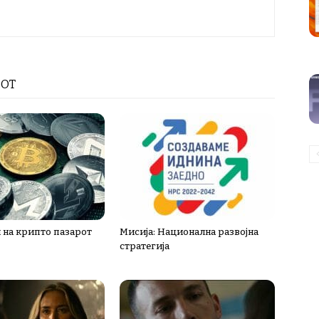
РОТ
 на крипто пазарот
Мисија: Национална развојна
стратегија