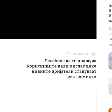
Б
д
и
М
К
Ch
GP
не
Следна статија
Facebook ќе ги прашува
корисниците дали мислат дека
нивните пријатели стануваат
екстремисти