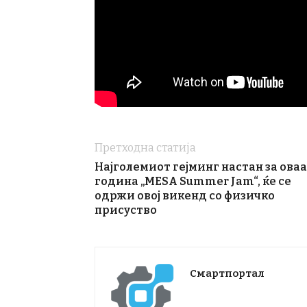
Претходна статија
Најголемиот гејминг настан за оваа
година „MESA Summer Jam“, ќе се
одржи овој викенд со физичко
присуство
Смартпортал