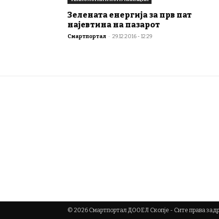
Зелената енергија за прв пат
најевтина на пазарот
Смартпортал
-
29.12.2016 - 12:29
© 2026 Смартпортал ДООЕЛ Скопје - Сите права за