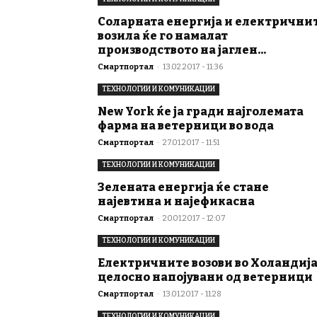
Соларната енергија и електрични
возила ќе го намалат
производството на јаглен...
Смартпортал
-
13.02.2017 - 11:36
ТЕХНОЛОГИИ И КОМУНИКАЦИИ
New York ќе ја гради најголемата
фарма на ветерници во вода
Смартпортал
-
27.01.2017 - 11:51
ТЕХНОЛОГИИ И КОМУНИКАЦИИ
Зелената енергија ќе стане
најевтина и најефикасна
Смартпортал
-
20.01.2017 - 12:07
ТЕХНОЛОГИИ И КОМУНИКАЦИИ
Електричните возови во Холандиј
целосно напојувани од ветерници
Смартпортал
-
13.01.2017 - 11:28
ТЕХНОЛОГИИ И КОМУНИКАЦИИ