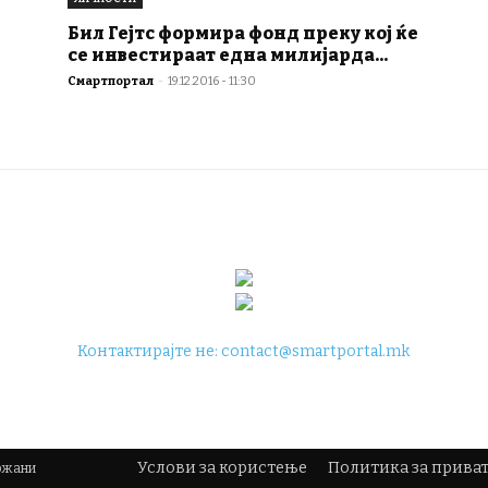
Бил Гејтс формира фонд преку кој ќе
се инвестираат една милијарда...
Смартпортал
-
19.12.2016 - 11:30
Контактирајте не:
contact@smartportal.mk
Услови за користење
Политика за прива
држани