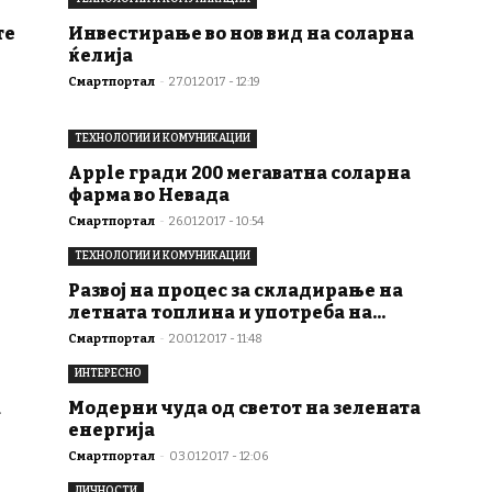
те
Инвестирање во нов вид на соларна
ќелија
Смартпортал
-
27.01.2017 - 12:19
ТЕХНОЛОГИИ И КОМУНИКАЦИИ
Apple гради 200 мегаватна соларна
фарма во Невада
Смартпортал
-
26.01.2017 - 10:54
ТЕХНОЛОГИИ И КОМУНИКАЦИИ
Развој на процес за складирање на
летната топлина и употреба на...
Смартпортал
-
20.01.2017 - 11:48
ИНТЕРЕСНО
а
Модерни чуда од светот на зелената
енергија
Смартпортал
-
03.01.2017 - 12:06
ЛИЧНОСТИ