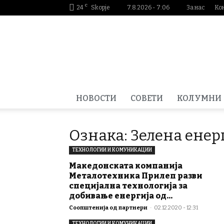
C
24
Skopje
7.8.2026 - 7:06
За нас
Ко
Smartportal.mk
НОВОСТИ
СОВЕТИ
КОЛУМНИ
Ознака: Зелена енер
ТЕХНОЛОГИИ И КОМУНИКАЦИИ
Македонската компанија
Металотехника Прилеп разви
специјална технологија за
добивање енергија од...
Соопштенија од партнери
-
02.12.2020 - 12:31
ТЕХНОЛОГИИ И КОМУНИКАЦИИ