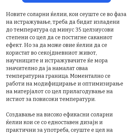
Новите соларни ќелии, кои сеуште се во фаза
на истражување, треба да бидат изладени
до температура од минус 35 целзиусови
степени со цел да се постигне саканиот
ефект. Но за да може овие ќелии да се
користат во секојдневниот живот,
научниците и истражувачите ќе мора
значително да ја намалат оваа
температурна граница. Моментално се
работи на модифицирање и оптимизирање
на матерјалот со цел прилагодување на
истиот за повисоки температури.
Создавање на високо ефикасни соларни
ќелии кои се со едноставен дизајн и
практични за употреба, сеуште е цел на