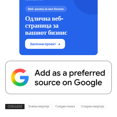
ОЗНАКИ
Зелена енергија
Соларен панел
Соларна енергија