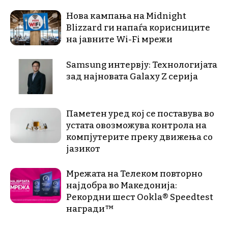
Нова кампања на Midnight
Blizzard ги напаѓа корисниците
на јавните Wi-Fi мрежи
Samsung интервју: Технологијата
зад најновата Galaxy Z серија
Паметен уред кој се поставува во
устата овозможува контрола на
компјутерите преку движења со
јазикот
Мрежата на Телеком повторно
најдобра во Македонија:
Рекордни шест Ookla® Speedtest
награди™