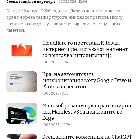
Соопштенија од партнери
-
10.08.2026 - 12:06
Скопје, 10 август 2026 година - Додека летниот топлотен
бран ги крева температурите низ целиот регион, многу
спортисти продолжуваат да тренираат и посегнуваат по
паметен...
Cloudflare го претстави Kitesurf
интернет прелистувачот наменет
за вештачка интелигенција
10.08.2026 - 11:52
Крај на автоматската
синхронизација меѓу Google Drive и
Photos на десктоп
10.08.2026 - 11:16
Microsoft ја започнува транзицијата
кон Manifest V3 за додатоците во
Edge
10.08.2026 - 10:29
Бесплатните корисници на ChatGPT