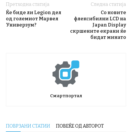
Претходна статија
Следна статија
Ќе биде ли Legion дел
Со новите
од големиот Марвел
флексибилни LCD на
Универзум?
Japan Display
скршените екрани ќе
бидат минато
Смартпортал
ПОВРЗАНИ СТАТИИ
ПОВЕЌЕ ОД АВТОРОТ