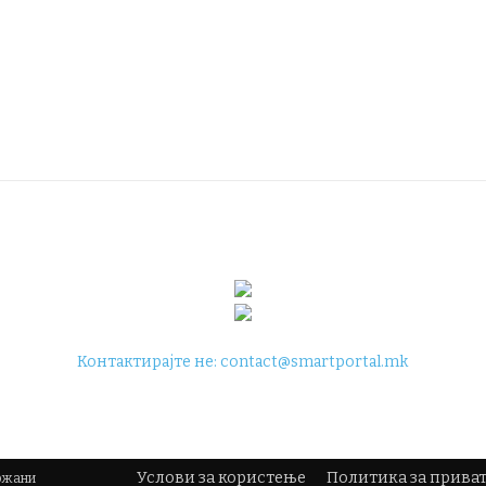
Контактирајте не:
contact@smartportal.mk
Услови за користење
Политика за прива
држани