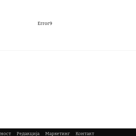
Error9
тност
Редакција
Маркетинг
Контакт