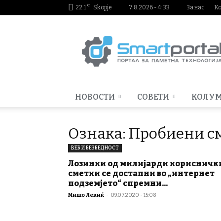
C
22.1
Skopje
7.8.2026 - 4:33
За нас
К
Smartportal.mk
НОВОСТИ
СОВЕТИ
КОЛУ
Ознака: Пробиени с
ВЕБ И БЕЗБЕДНОСТ
Лозинки од милијарди корисничк
сметки се достапни во „интернет
подземјето“ спремни...
Мишо Лекиќ
-
09.07.2020 - 15:08