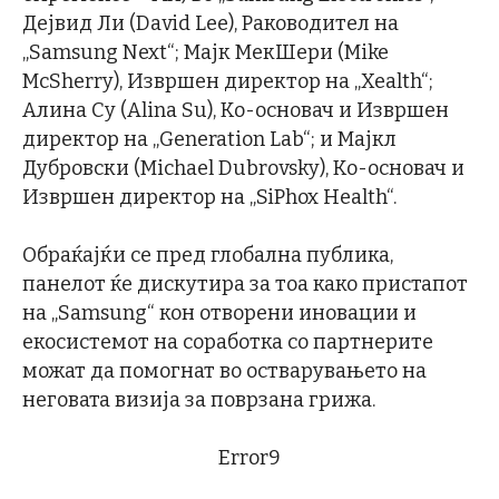
Дејвид Ли (David Lee), Раководител на
„Samsung Next“; Мајк МекШери (Mike
McSherry), Извршен директор на „Xealth“;
Алина Су (Alina Su), Ко-основач и Извршен
директор на „Generation Lab“; и Мајкл
Дубровски (Michael Dubrovsky), Ко-основач и
Извршен директор на „SiPhox Health“.
Обраќајќи се пред глобална публика,
панелот ќе дискутира за тоа како пристапот
на „Samsung“ кон отворени иновации и
екосистемот на соработка со партнерите
можат да помогнат во остварувањето на
неговата визија за поврзана грижа.
Error9