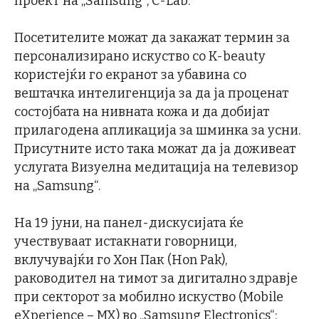
проект на „Samsung“, C-Lab.
Посетителите можат да закажат термин за
персонализирано искуство со K-beauty
користејќи го екранот за убавина со
вештачка интелигенција за да ја проценат
состојбата на нивната кожа и да добијат
прилагодена апликација за шминка за усни.
Присутните исто така можат да ја доживеат
услугата Визуелна медитација на телевизор
на „Samsung“.
На 19 јуни, на панел-дискусијата ќе
учествуваат истакнати говорници,
вклучувајќи го Хон Пак (Hon Pak),
раководител на тимот за дигитално здравје
при секторот за мобилно искуство (Mobile
eXperience – MX) во „Samsung Electronics“;