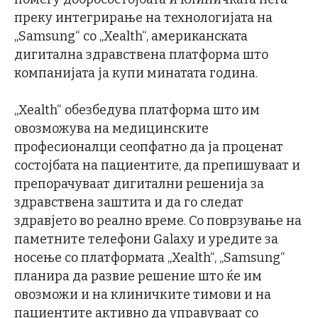
преку интегрирање на технологијата на
„Samsung“ со „Xealth“, американската
дигитална здравствена платформа што
компанијата ја купи минатата година.
„Xealth“ обезбедува платформа што им
овозможува на медицинските
професионалци сеопфатно да ја проценат
состојбата на пациентите, да препишуваат и
препорачуваат дигитални решенија за
здравствена заштита и да го следат
здравјето во реално време. Со поврзување на
паметните телефони Galaxy и уредите за
носење со платформата „Xealth“, „Samsung“
планира да развие решение што ќе им
овозможи и на клиничките тимови и на
пациентите активно да управуваат со