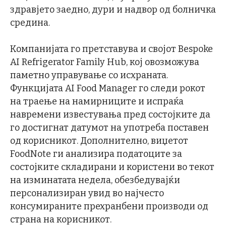
здравјето заедно, дури и надвор од болничка
средина.
Компанијата го претставува и својот Bespoke
AI Refrigerator Family Hub, кој овозможува
паметно управување со исхраната.
Функцијата AI Food Manager го следи рокот
на траење на намирниците и испраќа
навремени известувања пред состојките да
го достигнат датумот на употреба поставен
од корисникот. Дополнително, виџетот
FoodNote ги анализира податоците за
состојките складирани и користени во текот
на изминатата недела, обезбедувајќи
персонализиран увид во најчесто
консумираните прехранбени производи од
страна на корисникот.