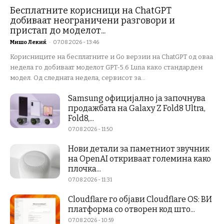
Бесплатните корисници на ChatGPT
добиваат неограничени разговори и
пристап до моделот...
Мишо Лекиќ
-
07.08.2026 - 13:46
Корисниците на бесплатните и Go верзии на ChatGPT од оваа
недела го добиваат моделот GPT-5.6 Luna како стандарден
модел. Од следната недела, сервисот за...
Samsung официјално ја започнува
продажбата на Galaxy Z Fold8 Ultra,
Fold8,...
07.08.2026 - 11:50
Нови детали за паметниот звучник
на OpenAI откриваат големина како
плочка...
07.08.2026 - 11:31
Cloudflare го објави Cloudflare OS: ВИ
платформа со отворен код што...
07.08.2026 - 10:59