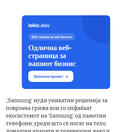
„’Samsung’ нуди уникатни решенија за
поврзана грижа кои го опфаќаат
екосистемот на ’Samsung’ од паметни
телефони, уреди што се носат на тело,
домашни апарати и телевизори, како и