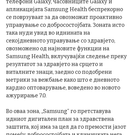
телефони Galaxy, часовниците Galaxy и
апликацијата Samsung Health беспрекорно
се поврзуваат за да овозможат проактивно
управување со добросостојбата. Зоната исто
така нуди увид во иднината на
секојдневното управување со здравјето,
овозможено од најновите функции на
Samsung Health, вклучувајќи следење преку
резултатот за здравјето на срцето и
виталните знаци, заедно со подобрени
метрики за вежбање како што е дневното
кардио оптоварување, воведено во новото
ажурирање 7.0.
Во оваа зона, „Samsung“ го претставува
идниот дигитален план за здравствена
заштита, кој има за цел да го премости јазот
помеѓу добросостојбата и клиничката нега