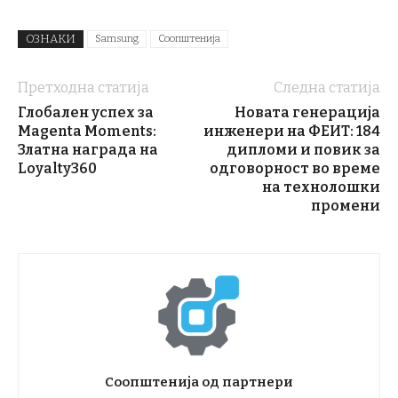
ОЗНАКИ
Samsung
Соопштенија
Претходна статија
Следна статија
Глобален успех за
Новата генерација
Magenta Moments:
инженери на ФЕИТ: 184
Златна награда на
дипломи и повик за
Loyalty360
одговорност во време
на технолошки
промени
Соопштенија од партнери