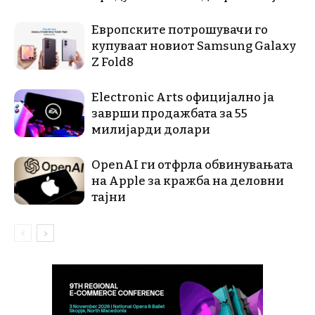
Европските потрошувачи го
купуваат новиот Samsung Galaxy
Z Fold8
Electronic Arts официјално ја
заврши продажбата за 55
милијарди долари
OpenAI ги отфрла обвинувањата
на Apple за кражба на деловни
тајни