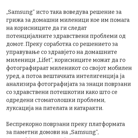
„Samsung“ исто така воведува решение за
грижа за домашни миленици кое им помага
на корисниците да ги следат
потенцијалните здравствени проблеми од
домот. Преку соработка со решението за
управување со здравјето на домашните
миленици „Lifet“, корисниците можат да го
фотографираат миленикот со својот мобилен
уред, а потоа вештачката интелигенција ја
анализира фотографијата за знаци поврзани
со здравствени потешкотии како што се
одредени стоматолошки проблеми,
луксација на пателата и катаракти.
Беспрекорно поврзани преку платформата
за паметни домови на „Samsung“,