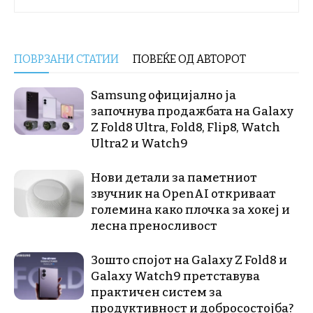
ПОВРЗАНИ СТАТИИ
ПОВЕЌЕ ОД АВТОРОТ
Samsung официјално ја
започнува продажбата на Galaxy
Z Fold8 Ultra, Fold8, Flip8, Watch
Ultra2 и Watch9
Нови детали за паметниот
звучник на OpenAI откриваат
големина како плочка за хокеј и
лесна преносливост
Зошто спојот на Galaxy Z Fold8 и
Galaxy Watch9 претставува
практичен систем за
продуктивност и добросостојба?