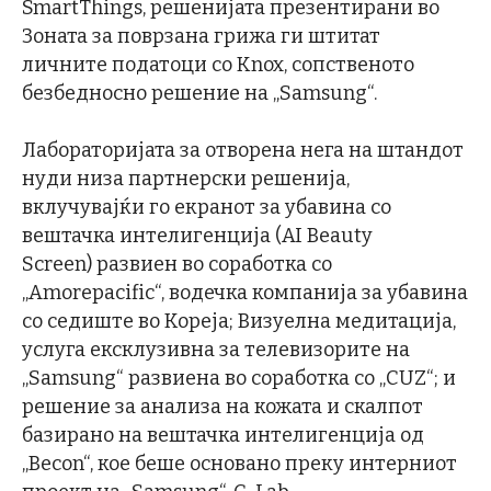
SmartThings, решенијата презентирани во
Зоната за поврзана грижа ги штитат
личните податоци со Knox, сопственото
безбедносно решение на „Samsung“.
Лабораторијата за отворена нега на штандот
нуди низа партнерски решенија,
вклучувајќи го екранот за убавина со
вештачка интелигенција (AI Beauty
Screen) развиен во соработка со
„Amorepacific“, водечка компанија за убавина
со седиште во Кореја; Визуелна медитација,
услуга ексклузивна за телевизорите на
„Samsung“ развиена во соработка со „CUZ“; и
решение за анализа на кожата и скалпот
базирано на вештачка интелигенција од
„Becon“, кое беше основано преку интерниот