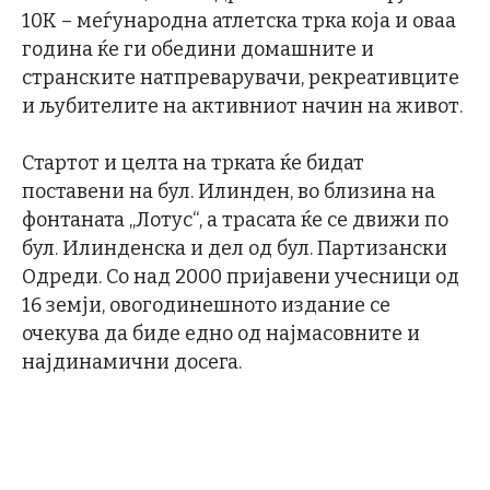
10К – меѓународна атлетска трка која и оваа
година ќе ги обедини домашните и
странските натпреварувачи, рекреативците
и љубителите на активниот начин на живот.
Стартот и целта на трката ќе бидат
поставени на бул. Илинден, во близина на
фонтаната „Лотус“, а трасата ќе се движи по
бул. Илинденска и дел од бул. Партизански
Одреди. Со над 2000 пријавени учесници од
16 земји, овогодинешното издание се
очекува да биде едно од најмасовните и
најдинамични досега.