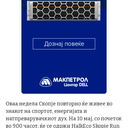
Оваа недела Скопје повторно ќе живее во
знакот на спортот, енергијата и
натпреварувачкиот дух. На 10 мај, со почеток
во 9.00 часот, ќе се одржи HalkEco Skopje Run