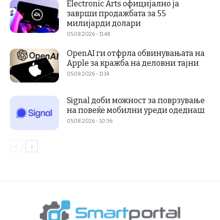
Electronic Arts официјално ја
заврши продажбата за 55
милијарди долари
05.08.2026 - 11:48
OpenAI ги отфрла обвинувањата на
Apple за кражба на деловни тајни
05.08.2026 - 11:14
Signal доби можност за поврзување
на повеќе мобилни уреди одеднаш
05.08.2026 - 10:36