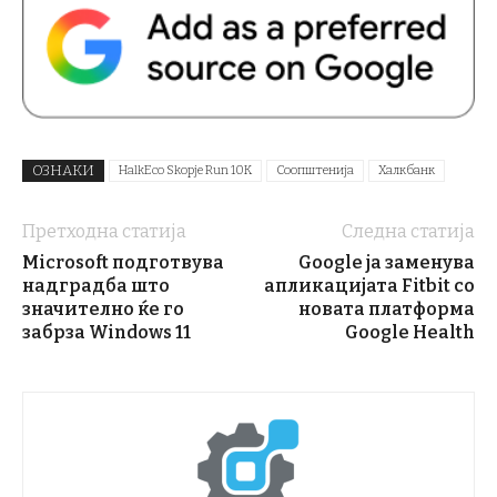
ОЗНАКИ
HalkEco Skopje Run 10K
Соопштенија
Халкбанк
Претходна статија
Следна статија
Microsoft подготвува
Google ја заменува
надградба што
апликацијата Fitbit со
значително ќе го
новата платформа
забрза Windows 11
Google Health