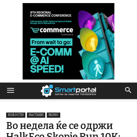
НОВОСТИ
НАСТАНИ
РАЗНО
Во недела ќе се одржи
HalkEco Skopje Run 10К: