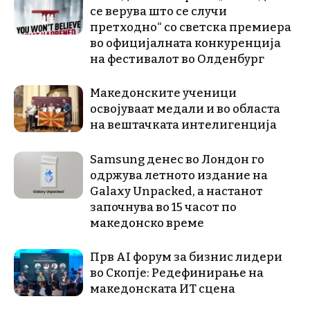
се верува што се случи
претходно“ со светска премиера
во официјалната конкуренција
на фестивалот во Олденбург
Македонските ученици
освојуваат медали и во областа
на вештачката интелигенција
Samsung денес во Лондон го
одржува летното издание на
Galaxy Unpacked, a настанот
започнува во 15 часот по
македонско време
Прв AI форум за бизнис лидери
во Скопје: Редефинирање на
македонската ИТ сцена