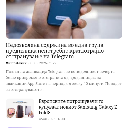
Недозволена содржина во една група
предизвика непотребно краткотрајно
отстранување на Telegram...
Мишо Лекиќ
-
05.08.2026 - 13:22
Познатата апликација Telegram во понеделникот вечерта
беше привремено отстранета од продавницата за
апликации App Store на период од околу 40 минути. Поводот
за отстранувањето...
Европските потрошувачи го
купуваат новиот Samsung Galaxy Z
Fold8
05.08.2026 - 12:34