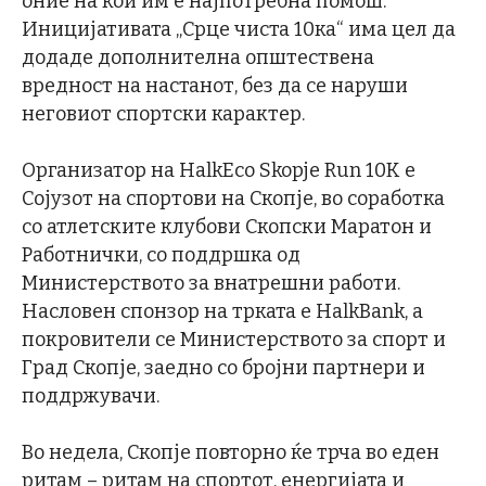
оние на кои им е најпотребна помош.
Иницијативата „Срце чиста 10ка“ има цел да
додаде дополнителна општествена
вредност на настанот, без да се наруши
неговиот спортски карактер.
Организатор на HalkEco Skopje Run 10К е
Сојузот на спортови на Скопје, во соработка
со атлетските клубови Скопски Маратон и
Работнички, со поддршка од
Министерството за внатрешни работи.
Насловен спонзор на трката е HalkBank, а
покровители се Министерството за спорт и
Град Скопје, заедно со бројни партнери и
поддржувачи.
Во недела, Скопје повторно ќе трча во еден
ритам – ритам на спортот, енергијата и