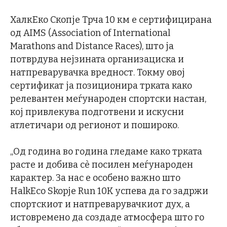
ХалкЕко Скопје Трча 10 км е сертифицирана
од AIMS (Association of International
Marathons and Distance Races), што ја
потврдува нејзината организациска и
натпреварувачка вредност. Токму овој
сертификат ја позиционира трката како
релевантен меѓународен спортски настан,
кој привлекува подготвени и искусни
атлетичари од регионот и пошироко.
„Од година во година гледаме како трката
расте и добива сè посилен меѓународен
карактер. За нас е особено важно што
HalkEco Skopje Run 10К успева да го задржи
спортскиот и натпреварувачкиот дух, а
истовремено да создаде атмосфера што го