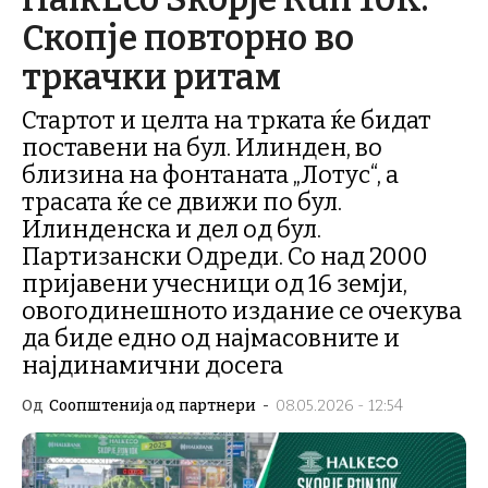
Скопје повторно во
тркачки ритам
Стартот и целта на трката ќе бидат
поставени на бул. Илинден, во
близина на фонтаната „Лотус“, а
трасата ќе се движи по бул.
Илинденска и дел од бул.
Партизански Одреди. Со над 2000
пријавени учесници од 16 земји,
овогодинешното издание се очекува
да биде едно од најмасовните и
најдинамични досега
Од
Соопштенија од партнери
-
08.05.2026 - 12:54