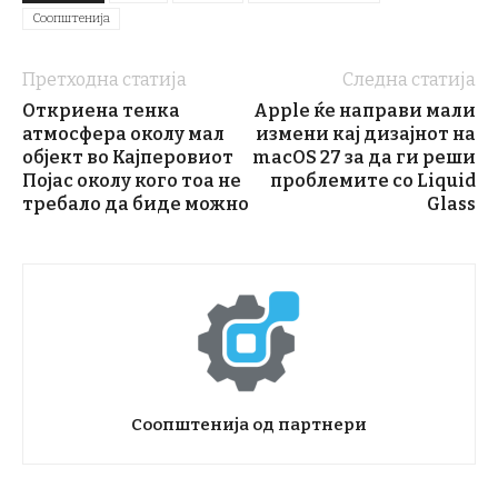
Соопштенија
Претходна статија
Следна статија
Откриена тенка
Apple ќе направи мали
атмосфера околу мал
измени кај дизајнот на
објект во Кајперовиот
macOS 27 за да ги реши
Појас околу кого тоа не
проблемите со Liquid
требало да биде можно
Glass
Соопштенија од партнери