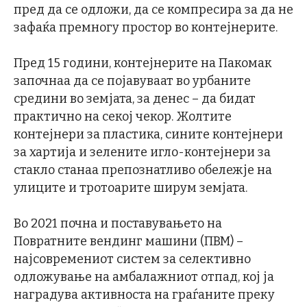
пред да се одложи, да се компресира за да не
зафаќа премногу простор во контејнерите.
Пред 15 години, контејнерите на Пакомак
започнаа да се појавуваат во урбаните
средини во земјата, за денес – да бидат
практично на секој чекор. Жолтите
контејнери за пластика, сините контејнери
за хартија и зелените игло-контејнери за
стакло станаа препознатливо обележје на
улиците и тротоарите ширум земјата.
Во 2021 почна и поставувањето на
Повратните вендинг машини (ПВМ) –
најсовремениот систем за селективно
одложување на амбалажниот отпад, кој ја
наградува активноста на граѓаните преку