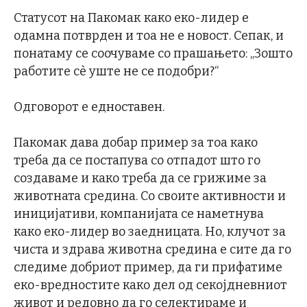
Статусот на Пакомак како еко-лидер е
одамна потврден и тоа не е новост. Сепак, и
понатаму се соочуваме со прашањето: „Зошто
работите сè уште не се подобри?“
Одговорот е едноставен.
Пакомак дава добар пример за тоа како
треба да се постапува со отпадот што го
создаваме и како треба да се грижиме за
животната средина. Со своите активности и
иницијативи, компанијата се наметнува
како еко-лидер во заедницата. Но, клучот за
чиста и здрава животна средина е сите да го
следиме добриот пример, да ги прифатиме
еко-вредностите како дел од секојдневниот
живот и редовно да го селектираме и