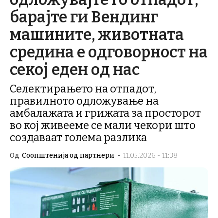
барајте ги Вендинг
машините, животната
средина е одговорност на
секој еден од нас
Селектирањето на отпадот,
правилното одложување на
амбалажата и грижата за просторот
во кој живееме се мали чекори што
создаваат голема разлика
Од
Соопштенија од партнери
-
11.05.2026 - 11:38