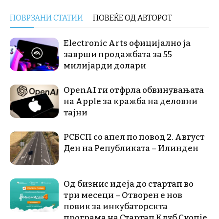
ПОВРЗАНИ СТАТИИ
ПОВЕЌЕ ОД АВТОРОТ
Electronic Arts официјално ја
заврши продажбата за 55
милијарди долари
OpenAI ги отфрла обвинувањата
на Apple за кражба на деловни
тајни
РСБСП со апел по повод 2. Август
Ден на Републиката – Илинден
Од бизнис идеја до стартап во
три месеци – Отворен е нов
повик за инкубаторскта
програма на Стартап Клуб Скопје