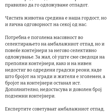
правилно да го одложуваме отпадот.
Чистата животна средина е наша гордост, но
и лична одговорност на секој од нас.
Потребна е поголема масовност во
селектирањето на амбалажниот отпад, но и
повеќе контејнери за негово селективно
одложување. За жал, сè уште сме сведоци на
преполни контејнери, како и на нивен
недостиг во одредени градски реони, каде
што бројот на згради и жители е зголемен, а
бројот на контејнери останал ист.
Дополнително, недостасува и доволен број
подземни контејнери.
Експертите советуваат амбалажниот отпад,