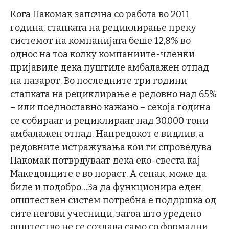
Кога Пакомак започна со работа во 2011
година, стапката на рециклирање преку
системот на компанијата беше 12,8% во
однос на тоа колку компаниите-членки
пријавиле дека пуштиле амбалажен отпад
на пазарот. Во последните три години
стапката на рециклирање е редовно над 65%
– или поедноставно кажано – секоја година
се собираат и рециклираат над 30.000 тони
амбалажен отпад. Напредокот е видлив, а
редовните истражувања кои ги спроведува
Пакомак потврдуваат дека еко-свеста кај
Македонците е во пораст. А сепак, може да
биде и подобро…За да функционира еден
општествен систем потребна е поддршка од
сите негови учесници, затоа што уредено
општество не се создава само со формални