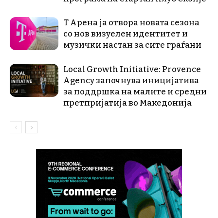
Т Арена ја отвора новата сезона
со нов визуелен идентитет и
музички настан за сите граѓани
Local Growth Initiative: Provence
Agency започнува иницијатива
за поддршка на малите и средни
претпријатија во Македонија