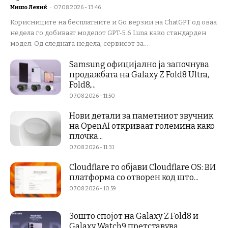
Мишо Лекиќ
-
07.08.2026 - 13:46
Корисниците на бесплатните и Go верзии на ChatGPT од оваа
недела го добиваат моделот GPT-5.6 Luna како стандарден
модел. Од следната недела, сервисот за...
Samsung официјално ја започнува
продажбата на Galaxy Z Fold8 Ultra,
Fold8,...
07.08.2026 - 11:50
Нови детали за паметниот звучник
на OpenAI откриваат големина како
плочка...
07.08.2026 - 11:31
Cloudflare го објави Cloudflare OS: ВИ
платформа со отворен код што...
07.08.2026 - 10:59
Зошто спојот на Galaxy Z Fold8 и
Galaxy Watch9 претставува