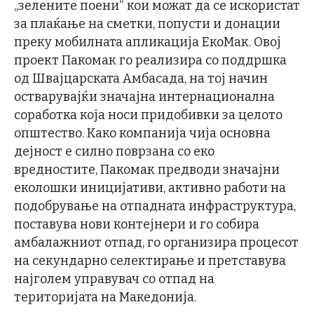
„зелените поени“ кои можат да се искористат
за плаќање на сметки, попусти и донации
преку мобилната апликација ЕкоМак. Овој
проект Пакомак го реализира со поддршка
од Швајцарската Амбасада, на тој начин
остварувајќи значајна интернационална
соработка која носи придобивки за целото
општество. Како компанија чија основна
дејност е силно поврзана со еко
вредностите, Пакомак предводи значајни
еколошки иницијативи, активно работи на
подобрување на отпадната инфраструктура,
поставува нови контејнери и го собира
амбалажниот отпад, го организира процесот
на секундарно селектирање и претставува
најголем управувач со отпад на
територијата на Македонија.