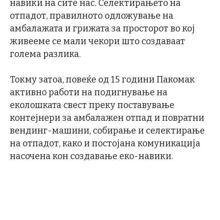
навики на сите нас. Селектирањето на
отпадот, правилното одложување на
амбалажата и грижата за просторот во кој
живееме се мали чекори што создаваат
голема разлика.
Токму затоа, повеќе од 15 години Пакомак
активно работи на подигнување на
еколошката свест преку поставување
контејнери за амбалажен отпад и повратни
вендинг-машини, собирање и селектирање
на отпадот, како и постојана комуникација
насочена кон создавање еко-навики.