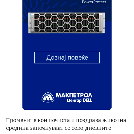
Промените кон почиста и поздрава животна
средина започнуваат со секојдневните