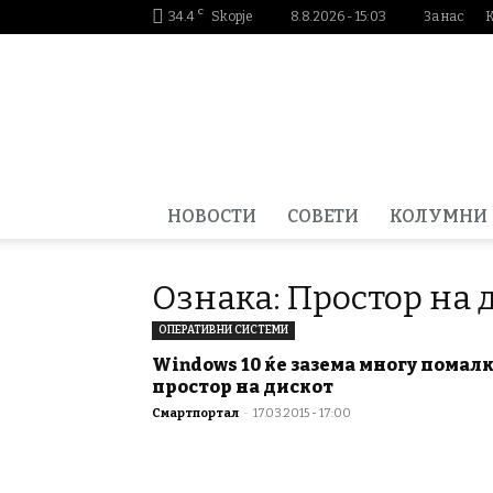
C
34.4
Skopje
8.8.2026 - 15:03
За нас
Smartportal.mk
НОВОСТИ
СОВЕТИ
КОЛУМНИ
Ознака: Простор на 
ОПЕРАТИВНИ СИСТЕМИ
Windows 10 ќе зазема многу помал
простор на дискот
Смартпортал
-
17.03.2015 - 17:00