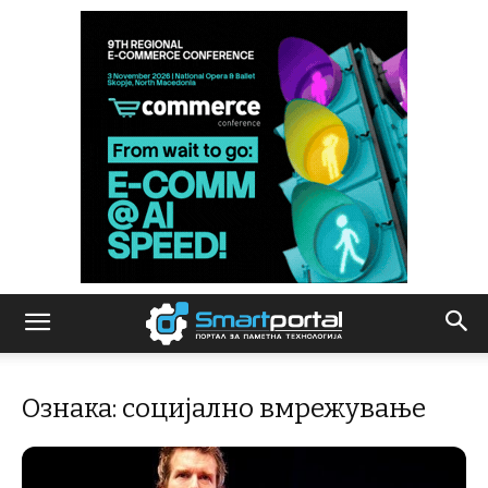
Ознака: социјално вмрежување