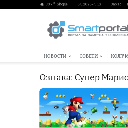
C
30.7
Skopje
6.8.2026 - 9:53
За нас
Smartportal.mk
НОВОСТИ
СОВЕТИ
КОЛУ
Ознака: Супер Мари