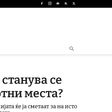
станува се
тни места?
јата ќе ја сметаат за на исто