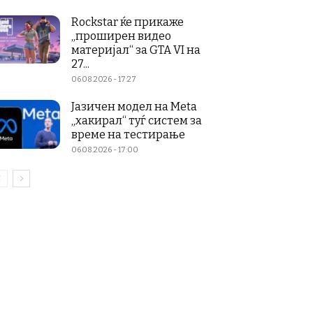
Rockstar ќе прикаже
„проширен видео
материјал“ за GTA VI на
27...
06.08.2026 - 17:27
Јазичен модел на Meta
„хакирал“ туѓ систем за
време на тестирање
06.08.2026 - 17:00