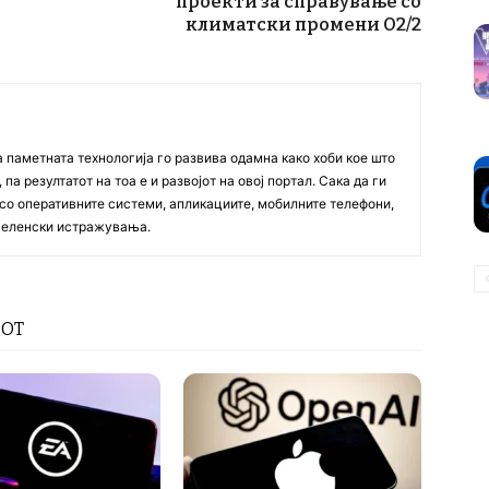
проекти за справување со
климатски промени О2/2
а паметната технологија го развива одамна како хоби кое што
па резултатот на тоа е и развојот на овој портал. Сака да ги
со оперативните системи, апликациите, мобилните телефони,
вселенски истражувања.
РОТ