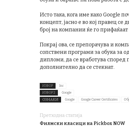
Исто така, кога име како Google п
концепт, јасно е во кој правец се 
број на компании ќе го прифаќаат
Покрај ова, се препорачува и комп
сопствени програми за обука за о
дипломи, да се вработува според 
дополнително да се стекнат.
ИЗВОР
Inc
ИЗВОР 2
Google
ОЗНАКИ
Google
Google Career Certificates
Об
Претходна статија
Филмски класици на Pickbox NOW