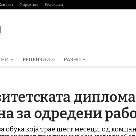
Контакт
Маркетинг
Редакција
МНИ
РЕЦЕНЗИИ
РАЗНО
итетската диплома 
а за одредени рабо
 обука која трае шест месеци, од компани