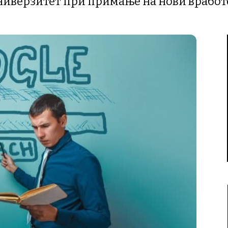
универзитет при примање на нови врабо