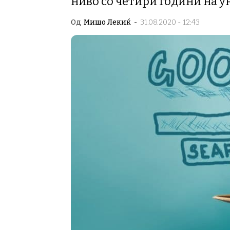
ниво со четири години на 
Од
Мишо Лекиќ
-
31.08.2020 - 12:43