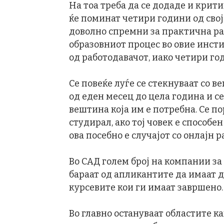
На тоа треба да се додаде и крит
ќе поминат четири години од својо
доволно спремни за практична раб
образовниот процес во овие инсти
од работодавачот, иако четири год
Се повеќе луѓе се стекнуваат со 
од еден месец до цела година и с
вештина која им е потребна. Се п
студирал, ако тој човек е способен
ова посебно е случајот со онлајн р
Во САД голем број на компании за
бараат од апликантите да имаат д
курсевите кои ги имаат завршено.
Во главно остануваат областите к