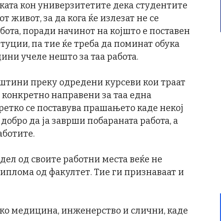
иката кон универзитетите дека студентите
т живот, за да кога ќе излезат не се
ота, поради начинот на којшто е поставен
туции, па тие ќе треба да поминат обука
ини учеле нешто за таа работа.
вештини преку одредени курсеви кои траат
е конкретно направени за таа една
оретко се поставува прашањето каде некој
 добро да ја заврши побараната работа, а
аботите.
 дел од своите работни места веќе не
иплома од факултет. Тие ги признаваат и
ако медицина, инженерство и слични, каде