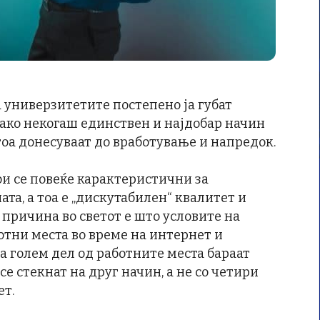
 универзитетите постепено ја губат
како некогаш единствен и најдобар начин
оа донесуваат до вработување и напредок.
ои се повеќе карактеристични за
та, а тоа е „дискутабилен“ квалитет и
 причина во светот е што условите на
ботни места во време на интернет и
па голем дел од работните места бараат
е стекнат на друг начин, а не со четири
ет.