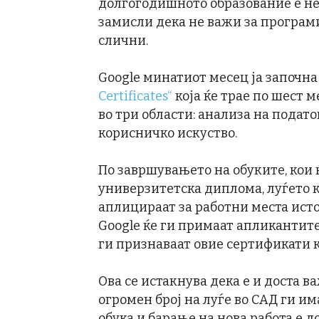
долгогодишното образование е нез
замисли дека не важи за програм
слични.
Google минатиот месец ја започна
Certificates“
која ќе трае по шест 
во три области: анализа на подат
корисничко искуство.
По завршувањето на обуките, кои 
универзитетска диплома, луѓето 
аплицираат за работни места исто
Google ќе ги примаат апликантите
ги признаваат овие сертификати к
Ова се истакнува дека е и доста в
огромен број на луѓе во САД ги им
обука и барање на нова работа е д