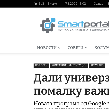
C
31.2
Skopje
7.8.2026 - 9:02
За нас
Smartportal.mk
НОВОСТИ
СОВЕТИ
КОЛУ
НОВОСТИ
КОМПАНИИ И ИНСТИТУЦИИ
АКТУЕЛНО
Дали универз
помалку важн
Новата програма од Google за