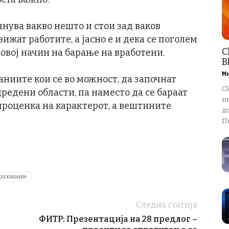
очнува вакво нешто и стои зад ваков
движат работите, а јасно е и дека се поголем
C
 овој начин на барање на вработени.
В
М
аниите кои се во можност, да започнат
Cl
дредени области, па наместо да се бараат
ин
проценка на карактерот, а вештините
д
Пл
разование
Следна статија
ФИТР: Презентација на 28 предлог –