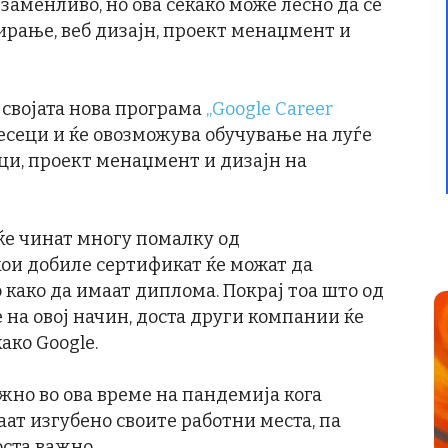
аменливо, но ова секако може лесно да се
ирање, веб дизајн, проект менаџмент и
 својата нова програма
„Google Career
месеци и ќе овозможува обучување на луѓе
оци, проект менаџмент и дизајн на
ќе чинат многу помалку од
кои добиле сертификат ќе можат да
 како да имаат диплома. Покрај тоа што од
 на овој начин, доста други компании ќе
ако Google.
ажно во ова време на пандемија кога
аат изгубено своите работни места, па
оста важно.