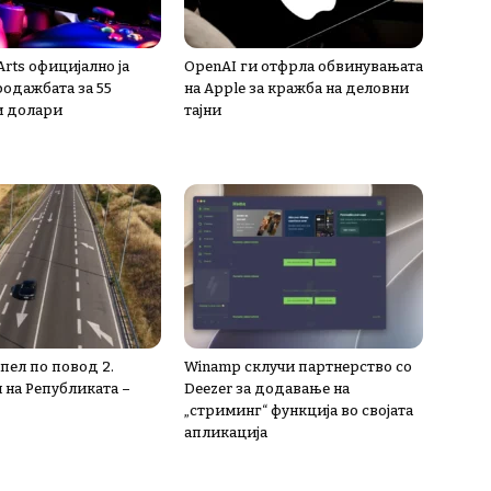
 Arts официјално ја
OpenAI ги отфрла обвинувањата
одажбата за 55
на Apple за кражба на деловни
и долари
тајни
пел по повод 2.
Winamp склучи партнерство со
 на Републиката –
Deezer за додавање на
„стриминг“ функција во својата
апликација