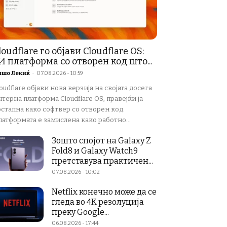
loudflare го објави Cloudflare OS:
И платформа со отворен код што...
ишо Лекиќ
-
07.08.2026 - 10:59
oudflare објави нова верзија на својата досега
терна платформа Cloudflare OS, правејќи ја
остапна како софтвер со отворен код.
атформата е замислена како работно...
Зошто спојот на Galaxy Z
Fold8 и Galaxy Watch9
претставува практичен...
07.08.2026 - 10:02
Netflix конечно може да се
гледа во 4K резолуција
преку Google...
06.08.2026 - 17:44