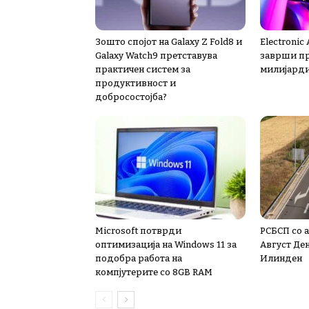
Зошто спојот на Galaxy Z Fold8 и
Electronic
Galaxy Watch9 претставува
заврши пр
практичен систем за
милијард
продуктивност и
добросостојба?
Microsoft потврди
РСБСП со а
оптимизација на Windows 11 за
Август Ден
подобра работа на
Илинден
компјутерите со 8GB RAM