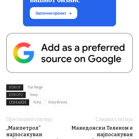
ИЗВОР
The Verge
ИЗВОР 2
Sony
ОЗНАКИ
Sony
Sony Bravia
Претходна статија
Следна статија
„Макпетрол“
Македонски Телеком e
најпосакуван
најпосакуван