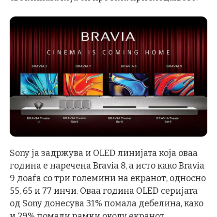
Sony ја задржува и OLED линијата која оваа
година е наречена Bravia 8, а исто како Bravia
9 доаѓа со три големини на екранот, односно
55, 65 и 77 инчи. Оваа година OLED серијата
од Sony донесува 31% помала дебелина, како
и 29% помали рамки околу екранот.