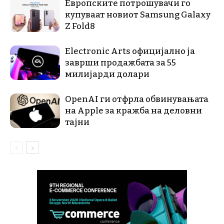
Европските потрошувачи го
купуваат новиот Samsung Galaxy
Z Fold8
Electronic Arts официјално ја
заврши продажбата за 55
милијарди долари
OpenAI ги отфрла обвинувањата
на Apple за кражба на деловни
тајни