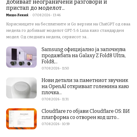
добиваат неограничени разговори и
пристап до моделот...
Мишо Лекиќ
-
07.08.2026 - 13:46
Корисниците на бесплатните и Go верзии на ChatGPT од оваа
недела го добиваат моделот GPT-5.6 Luna како стандарден
модел. Од следната недела, сервисот за...
Samsung официјално ја започнува
продажбата на Galaxy Z Fold8 Ultra,
Fold8,...
07.08.2026 - 11:50
Нови детали за паметниот звучник
на OpenAI откриваат големина како
плочка...
07.08.2026 - 11:31
Cloudflare го објави Cloudflare OS: ВИ
платформа со отворен код што...
07.08.2026 - 10:59