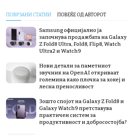
ПОВРЗАНИ СТАТИИ
ПОВЕЌЕ ОД АВТОРОТ
Samsung официјално ја
започнува продажбата на Galaxy
Z Fold8 Ultra, Fold8, Flip8, Watch
Ultra2 и Watch9
Нови детали за паметниот
звучник на OpenAI откриваат
големина како плочка за хокеј и
лесна преносливост
Зошто спојот на Galaxy Z Fold8 и
Galaxy Watch9 претставува
практичен систем за
продуктивност и добросостојба?