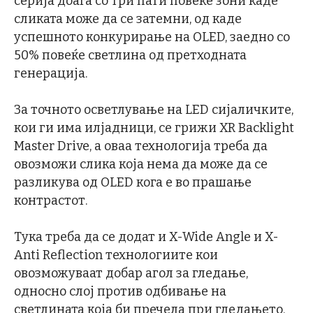
серија доаѓа со три пати повеќе зони каде
сликата може да се затемни, од каде
успешното конкурирање на OLED, заедно со
50% повеќе светлина од претходната
генерација.
За точното осветлување на LED сијаличките,
кои ги има илјадници, се грижи XR Backlight
Master Drive, а оваа технологија треба да
овозможи слика која нема да може да се
разликува од OLED кога е во прашање
контрастот.
Тука треба да се додат и X-Wide Angle и X-
Anti Reflection технологиите кои
овозможуваат добар агол за гледање,
односно слој против одбивање на
светлината која би пречела при гледањето.