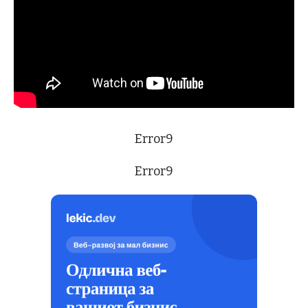
Error9
Error9