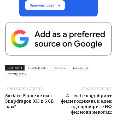
ОЗНАКИ
#претприемач
#стартап
компанија
претпријатие
Претходна статија
Следна статија
Surface Phone ќе има
Arrival е најдобриот
Snapdragon 835 и 6 GB
филм годинава и еден
рам?
од најдобрите НФ
филмови некогаш