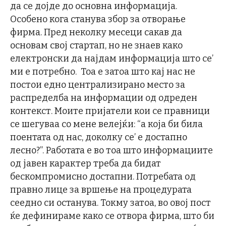
да се дојде до основна информација.
Особено кога станува збор за отворање
фирма. Пред неколку месеци сакав да
основам свој стартап, но не знаев како
електронски да најдам информација што се’
ми е потребно. Тоа е затоа што кај нас не
постои едно централизирано место за
распределба на информации од одреден
контекст. Моите пријатели кои се правници
се шегуваа со мене велејќи: “а која би била
поентата од нас, доколку се’ е достапно
лесно?”. Работата e во тоа што информациите
од јавен карактер треба да бидат
бескомпромисно достапни. Потребата од
правно лице за вршење на процедурата
сеедно си останува. Токму затоа, во овој пост
ќе дефинираме како се отвора фирма, што би