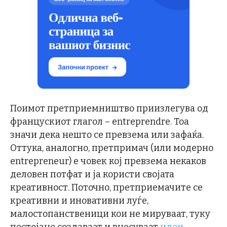
Поимот претприемништво приизлегува од
францускиот глагол – entreprendre. Тоа
значи дека нешто се превзема или зафаќа.
Оттука, аналогно, претпримач (или модерно
entrepreneur) е човек кој превзема некаков
деловен потфат и ја користи својата
креативност. Поточно, претприемачите се
креативни и иновативни луѓе,
малостопанственици кои не мируваат, туку
постојано создаваат и внесуваат
идеи
.