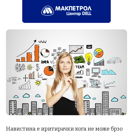
Навистина е иритирачки кога не може брзо