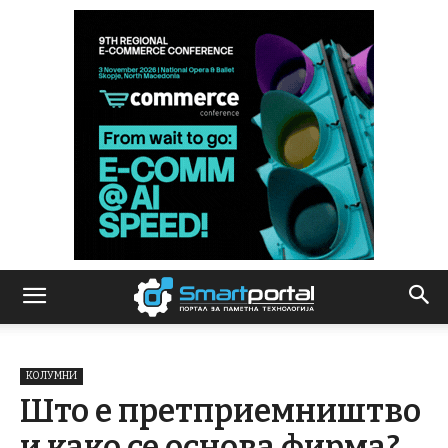
КОЛУМНИ
Што е претприемништво
и како се основа фирма?