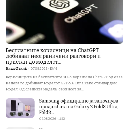
Бесплатните корисници на ChatGPT
добиваат неограничени разговори и
пристап до моделот...
Мишо Лекиќ
-
07.08.2026 - 13:46
Корисниците на бесплатните и Go верзии на ChatGPT од оваа
недела го добиваат моделот GPT-5.6 Luna како стандарден
модел. Од следната недела, сервисот за...
Samsung официјално ја започнува
продажбата на Galaxy Z Fold8 Ultra,
Fold8,...
07.08.2026 - 11:50