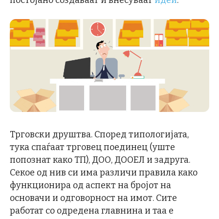
Трговски друштва. Според типологијата,
тука спаѓаат трговец поединец (уште
попознат како ТП), ДОО, ДООЕЛ и задруга.
Секое од нив си има различи правила како
функционира од аспект на бројот на
основачи и одговорност на имот. Сите
работат со одредена главнина и таа е