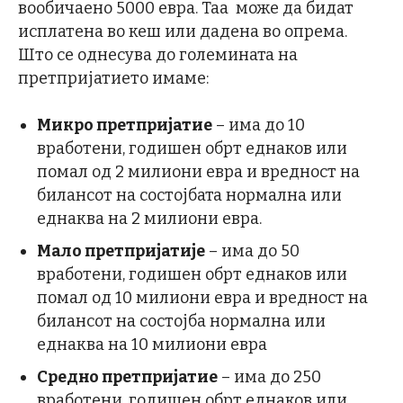
вообичаено 5000 евра. Таа може да бидат
исплатена во кеш или дадена во опрема.
Што се однесува до големината на
претпријатието имаме:
Микро претпријатие
– има до 10
вработени, годишен обрт еднаков или
помал од 2 милиони евра и вредност на
билансот на состојбата нормална или
еднаква на 2 милиони евра.
Мало претпријатије
– има до 50
вработени, годишен обрт еднаков или
помал од 10 милиони евра и вредност на
билансот на состојба нормална или
еднаква на 10 милиони евра
Средно претпријатие
– има до 250
вработени, годишен обрт еднаков или