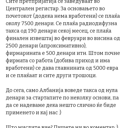
Сите претпријатија се заведуваат во
Централен регистар. За основањето во
почетокот (додека нема вработени) се плаќа
околу 7500 денари. Се плаќа радиодифузна
такса од 190 денари секој месец, се плаќа
финален извештај во февруари во висина од
2500 денари (апроксимативно),
фирмарината е 500 денари итн. Штом почне
фирмата со работа (добива приход и има
вработени) се дава главнината од 5000 евра
и се плаќаат и сите други трошоци.
До сега, само Албанија воведе такса од нула
денари за стартапите по неколку основи, па
да се надеваме дека нешто слично ќе биде
применето и кај нас :)
Што мислите вие? Пишете ни во коментар :)