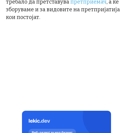
требало да претставува
претприемач
, а ќе
зборуваме и за видовите на претпријатија
кои постојат.