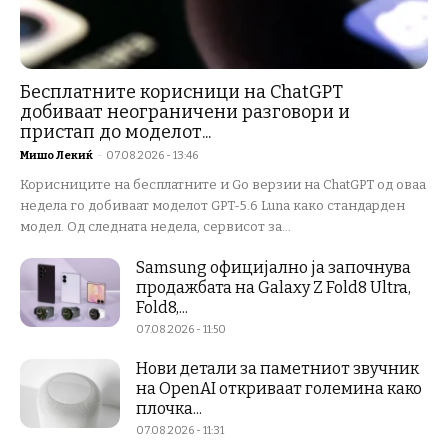
Бесплатните корисници на ChatGPT
добиваат неограничени разговори и
пристап до моделот...
Мишо Лекиќ
-
07.08.2026 - 13:46
Корисниците на бесплатните и Go верзии на ChatGPT од оваа
недела го добиваат моделот GPT-5.6 Luna како стандарден
модел. Од следната недела, сервисот за...
Samsung официјално ја започнува
продажбата на Galaxy Z Fold8 Ultra,
Fold8,...
07.08.2026 - 11:50
Нови детали за паметниот звучник
на OpenAI откриваат големина како
плочка...
07.08.2026 - 11:31