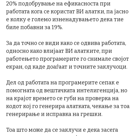
20% подобрување на ефикасноста при
работата кога се користат ВИ алатки, па јасно
е колку е големо изненадувањето дека тие
биле побавни за 19%.
За да точно се види како се одвива работата,
односно како влијаат ВИ алатките, при
работењето програмерите го снимале својот
екран, од каде доаѓаат и точните заклучоци.
Дел од работата на програмерите сепак е
помогната од вештачката интелигенција, но
на крајот времето се губи на проверка на
кодот кој го генерира алатката, чекање за тоа
генерирање и исправка на грешки.
Тоа што може да се заклучи е дека засега