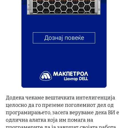
Додека чекаме вештачката интелигенција
целосно да го преземе поголемиот дел од
програмирањето, засега веруваме дека ВИ е
одлична алатка која им помага на
програмерите да ја завршат својата работа