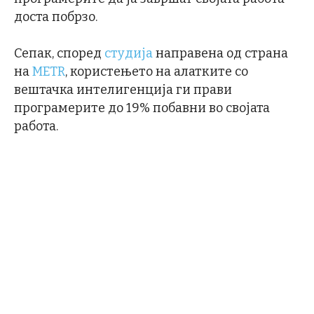
доста побрзо.
Сепак, според
студија
направена од страна
на
METR
, користењето на алатките со
вештачка интелигенција ги прави
програмерите до 19% побавни во својата
работа.