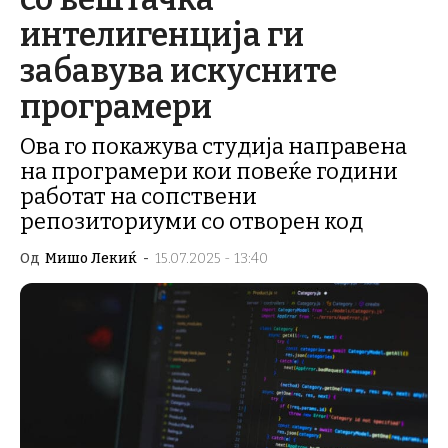
интелигенција ги
забавува искусните
програмери
Ова го покажува студија направена
на програмери кои повеќе години
работат на сопствени
репозиториуми со отворен код
Од
Мишо Лекиќ
-
15.07.2025 - 13:40