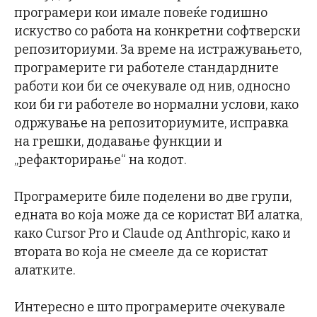
програмери кои имале повеќе годишно
искуство со работа на конкретни софтверски
репозиториуми. За време на истражувањето,
програмерите ги работеле стандардните
работи кои би се очекувале од нив, односно
кои би ги работеле во нормални услови, како
одржување на репозиториумите, исправка
на грешки, додавање функции и
„рефакторирање“ на кодот.
Програмерите биле поделени во две групи,
едната во која може да се користат ВИ алатка,
како Cursor Pro и Claude од Anthropic, како и
втората во која не смееле да се користат
алатките.
Интересно е што програмерите очекувале