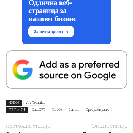
ИЗВОР
Ars Technica
ОЗНАКИ
ChatGPT
Claude
Gemini
Програмирање
Претходна статија
Следна статија