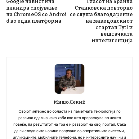
Google навистина
Гласот на Бранка
планира спојување
Станковска повторно
на ChromeOS со Androi
се слуша благодарение
d во една платформа
на македонскиот
стартап Tytl и
вештачката
интелигенција
Мишо Лекиќ
Својот интерес во областа на паметната технологија го
развива одамна како хоби кое што прераснува во нешто
повеќе, па резултатот на тоа е и развојот на овој портал. Сака
да ги следи сите новини поврзани со оперативните системи,
апликациите, мобилните телефони, но и интересните научни и