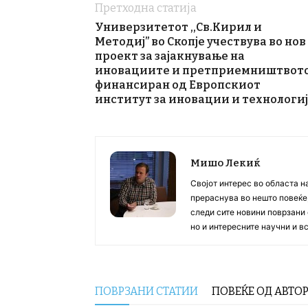
Претходна статија
Универзитетот ,,Св.Кирил и
Методиј” во Скопје учествува во нов
проект за зајакнување на
иновациите и претприемништвото
финансиран од Европскиот
институт за иновации и технологи
Мишо Лекиќ
Својот интерес во областа н
прераснува во нешто повеќе, 
следи сите новини поврзани 
но и интересните научни и 
ПОВРЗАНИ СТАТИИ
ПОВЕЌЕ ОД АВТО