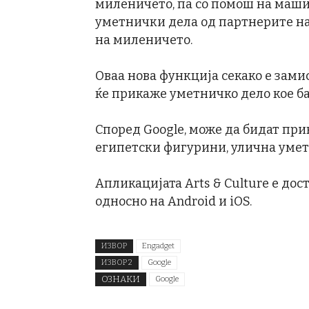
миленичето, па со помош на маши
уметнички дела од партнерите на
на миленичето.
Оваа нова функција секако е замис
ќе прикаже уметничко дело кое б
Според Google, може да бидат пр
египетски фигурини, улична уметн
Апликацијата Arts & Culture е до
односно на Android и iOS.
ИЗВОР
Engadget
ИЗВОР 2
Google
ОЗНАКИ
Google