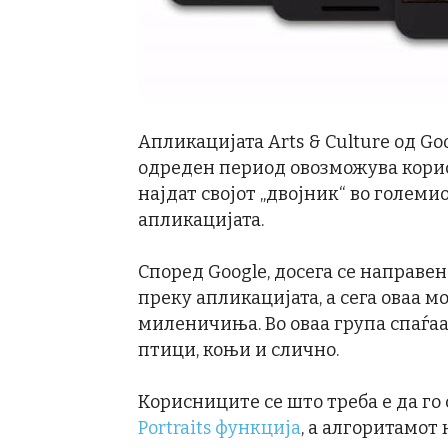
Апликацијата Arts & Culture од Goo
одреден период овозможува корис
најдат својот „двојник“ во големи
апликацијата.
Според Google, досега се направе
преку апликацијата, а сега оваа 
миленичиња. Во оваа група спаѓаа
птици, коњи и слично.
Корисниците се што треба е да го
Portraits функција
, а алгоритамот 