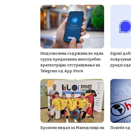
Недозволена содржина во една
Signal доб
група предизвика непотребно
поврзувањ
краткотрајно отстранување на
уреди од
Telegram од App Store
Бронзен медал за Македонија на
Повеќе од