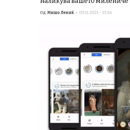
наликува вашето милениче
Од
Мишо Лекиќ
-
09.11.2021 - 13:26