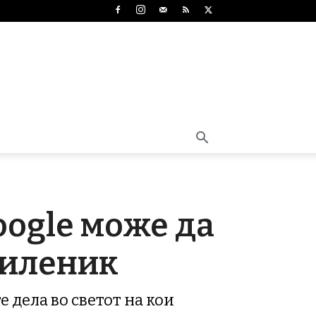
oogle може да
миленик
е дела во светот на кои