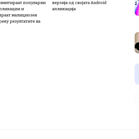
имитираат популарни
верзија од својата Android
пликации и
апликација
ираат малициозен
реку резултатите на