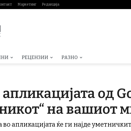
онтакт
Маркетинг
Редакција
МНИ
РЕЦЕНЗИИ
РАЗНО
e апликацијата од G
ојникот“ на вашиот 
а во апликацијата ќе ги најде уметничкит