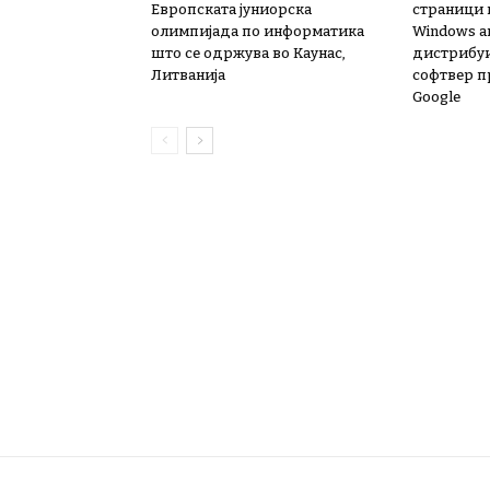
Европската јуниорска
страници 
олимпијада по информатика
Windows а
што се одржува во Каунас,
дистрибу
Литванија
софтвер п
Google