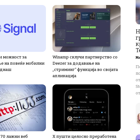
Н
г
к
T
и можност за
Winamp склучи партнерство со
М
е на повеќе мобилни
Deezer за додавање на
П
еднаш
„стриминг“ функција во својата
п
апликација
о
St
от
 70 лажни веб
X пушти целосно преработена