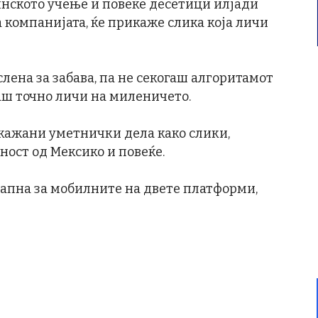
нското учење и повеќе десетици илјади
 компанијата, ќе прикаже слика која личи
лена за забава, па не секогаш алгоритамот
аш точно личи на миленичето.
икажани уметнички дела како слики,
ост од Мексико и повеќе.
стапна за мобилните на двете платформи,