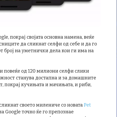
gle, покрај својата основна намена, веќе
ниците да сликнат селфи од себе и да го
от број на уметнички дела кои ги има на
ни повеќе од 120 милиони селфи слики
можност станува достапна и за домашните
т, покрај кучињата и мачињата, и риби,
 сликнат своето милениче со новата
Pet
на Google точно ќе го препознае