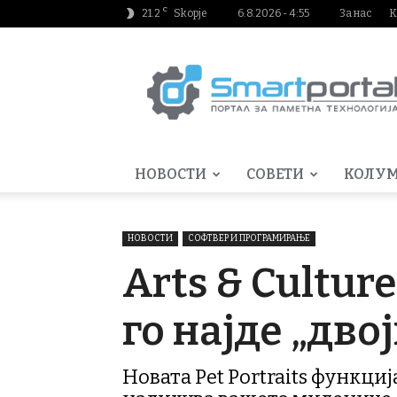
C
21.2
Skopje
6.8.2026 - 4:55
За нас
К
Smartportal.mk
НОВОСТИ
СОВЕТИ
КОЛУ
НОВОСТИ
СОФТВЕР И ПРОГРАМИРАЊЕ
Arts & Cultur
го најде „дв
Новатa Pet Portraits функциј