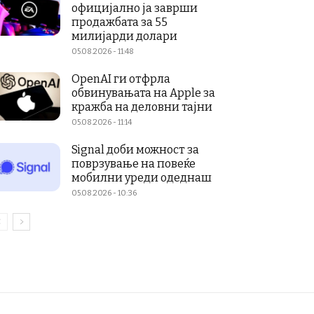
официјално ја заврши
продажбата за 55
милијарди долари
05.08.2026 - 11:48
OpenAI ги отфрла
обвинувањата на Apple за
кражба на деловни тајни
05.08.2026 - 11:14
Signal доби можност за
поврзување на повеќе
мобилни уреди одеднаш
05.08.2026 - 10:36