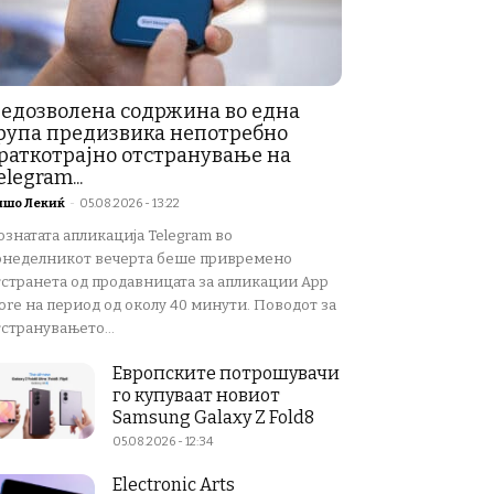
едозволена содржина во една
рупа предизвика непотребно
раткотрајно отстранување на
elegram...
ишо Лекиќ
-
05.08.2026 - 13:22
ознатата апликација Telegram во
онеделникот вечерта беше привремено
тстранета од продавницата за апликации App
ore на период од околу 40 минути. Поводот за
странувањето...
Европските потрошувачи
го купуваат новиот
Samsung Galaxy Z Fold8
05.08.2026 - 12:34
Electronic Arts