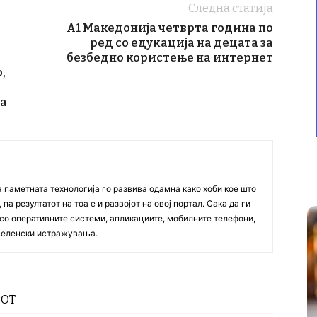
Следна статија
A1 Македонија четврта година по
ред со едукација на децата за
безбедно користење на интернет
,
ја
а паметната технологија го развива одамна како хоби кое што
па резултатот на тоа е и развојот на овој портал. Сака да ги
со оперативните системи, апликациите, мобилните телефони,
вселенски истражувања.
РОТ