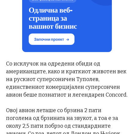
Со исклучок на одредени обиди од
американците, како и краткиот животен век
на рускиот суперсоничен Туполев,
единствениот комерцијален суперсончен
авион беше познатиот и легендарен Concord.
Овој авион леташе со брзина 2 пати
поголема од брзината на звукот, а тоа е за
околу 2,5 пати побрзо од стандардните
авиони. Со тоа, летот од Лондон до Њујорк