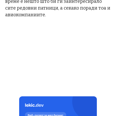
време е нешто што би ги заинтересирало
сите редовни патници, а секако поради тоа и
авиокомпаниите.