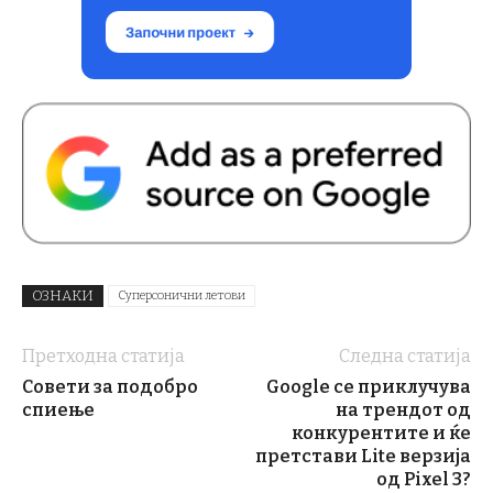
ОЗНАКИ
Суперсонични летови
Претходна статија
Следна статија
Совети за подобро
Google се приклучува
спиење
на трендот од
конкурентите и ќе
претстави Lite верзија
од Pixel 3?