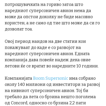
потрошувачката на гориво затоа што
наредниот суперсоничен авион нема да
може да опстои доколку не биде масовно
користен, а не само од тие што може да си го
дозволат тоа.
Овој период наидов на две статии кои
покажуваат до каде е со развојот на
наредниот суперсоничен авион. Едната
компанија дава повеќе надеж дека овие
летови ќе се вратат во наредните 10 години.
Компанијата
Boom Supersonic
има собрано
околу 140 милиони од инвеститори за развој
на нивниот суперсоничен авион. Тој би
требало да лета со брзина нешто поголема
од Concord, односно со брзина 2,2 пати