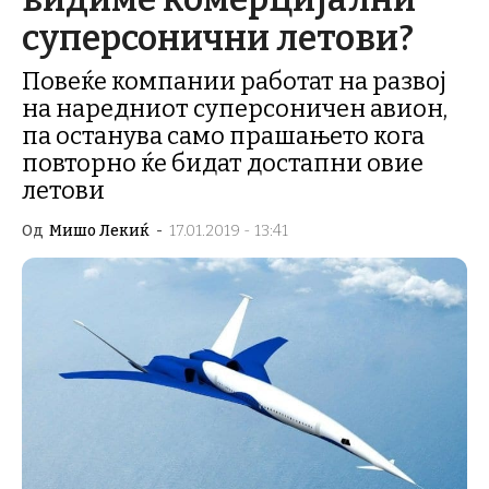
суперсонични летови?
Повеќе компании работат на развој
на наредниот суперсоничен авион,
па останува само прашањето кога
повторно ќе бидат достапни овие
летови
Од
Мишо Лекиќ
-
17.01.2019 - 13:41