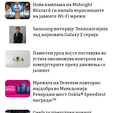
Нова кампања на Midnight
Blizzard ги напаѓа корисниците
на јавните Wi-Fi мрежи
Samsung интервју: Технологијата
зад најновата Galaxy Z серија
Паметен уред кој се поставува во
устата овозможува контрола на
компјутерите преку движења со
јазикот
Мрежата на Телеком повторно
најдобра во Македонија:
Рекордни шест Ookla® Speedtest
награди™
Geely го претстави новиот