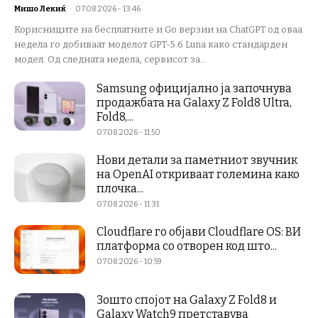
Мишо Лекиќ
-
07.08.2026 - 13:46
Корисниците на бесплатните и Go верзии на ChatGPT од оваа
недела го добиваат моделот GPT-5.6 Luna како стандарден
модел. Од следната недела, сервисот за...
Samsung официјално ја започнува
продажбата на Galaxy Z Fold8 Ultra,
Fold8,...
07.08.2026 - 11:50
Нови детали за паметниот звучник
на OpenAI откриваат големина како
плочка...
07.08.2026 - 11:31
Cloudflare го објави Cloudflare OS: ВИ
платформа со отворен код што...
07.08.2026 - 10:59
Зошто спојот на Galaxy Z Fold8 и
Galaxy Watch9 претставува