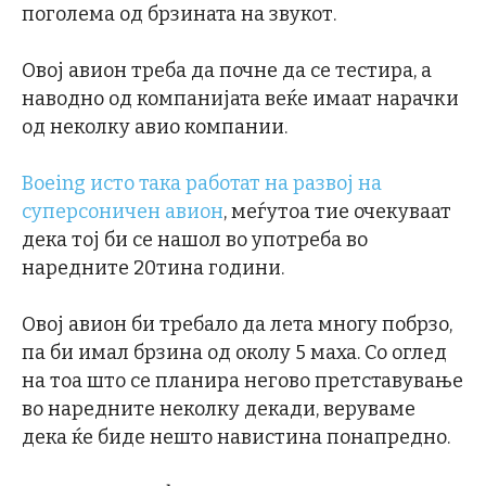
поголема од брзината на звукот.
Овој авион треба да почне да се тестира, а
наводно од компанијата веќе имаат нарачки
од неколку авио компании.
Boeing исто така работат на развој на
суперсоничен авион
, меѓутоа тие очекуваат
дека тој би се нашол во употреба во
наредните 20тина години.
Овој авион би требало да лета многу побрзо,
па би имал брзина од околу 5 маха. Со оглед
на тоа што се планира негово претставување
во наредните неколку декади, веруваме
дека ќе биде нешто навистина понапредно.