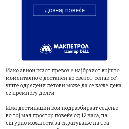
Иако авионскиот превоз е најбрзиот којшто
моментално е достапен во светот, сепак се’
уште одредени летови може да се каже дека
се премногу долги.
Има дестинации кои подразбираат седење
во тој мал простор повеќе од 12 часа, па
сигурно можноста за скратување на тоа