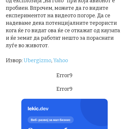
од експлозија „на голо“ при која авионот е
пробиен. Впрочем, можете да го видите
експериментот на видеото погоре. Да се
надеваме дека потенцијалните терористи
кога ќе го видат ова ќе се откажат од каузата
и ќе земат да работат нешто за пораснати
луѓе во животот.
Извор:
Ubergizmo
,
Yahoo
Error9
Error9