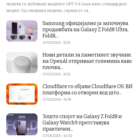
недела го добиваат моделот GPT-5.6 Luna како стандарден
модел. Од следната недела, сервисот за...
Samsung официјално ја започнува
продажбата на Galaxy Z Fold8 Ultra,
Fold8,...
07.08.2026 - 11:50
Нови детали за паметниот звучник
на OpenAI откриваат големина како
плочка...
07.08.2026 - 11:31
Cloudflare го објави Cloudflare OS: ВИ
платформа со отворен код што...
07.08.2026 - 10:59
Зошто спојот на Galaxy Z Fold8 и
Galaxy Watch9 претставува
практичен...
07.08.2026 - 10:02