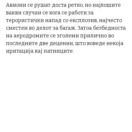
Авиони се рушат доста ретко, но најлошите
вакви случаи се кога се работи за
терористички напад со експлозив, најчесто
сместен во делот за багаж. Затоа безбедноста
на аеродромите се зголеми прилично во
последните две децении, што воведе некоја
иритација кај патниците.