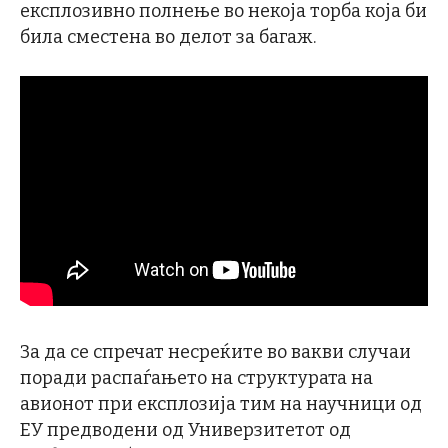
експлозивно полнење во некоја торба која би
била сместена во делот за багаж.
За да се спречат несреќите во вакви случаи
поради распаѓањето на структурата на
авионот при експлозија тим на научници од
ЕУ предводени од Универзитетот од