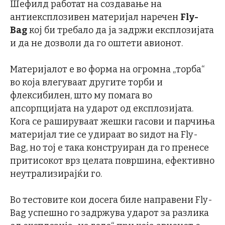
Шефилд работат на создавање на
антиексплозивен материјал наречен
Fly-
Bag
кој би требало да ја задржи експлозијата
и да не дозволи да го оштети авионот.
Материјалот е во форма на огромна „торба“
во која влегуваат другите торби и
флексибилен, што му помага во
апсорпцијата на ударот од експлозијата.
Кога се рашируваат жешки гасови и парчиња
материјал тие се удираат во ѕидот на Fly-
Bag, но тој е така конструиран да го пренесе
притисокот врз целата површина, ефективно
неутрализирајќи го.
Во тестовите кои досега биле направени Fly-
Bag успешно го задржува ударот за разлика