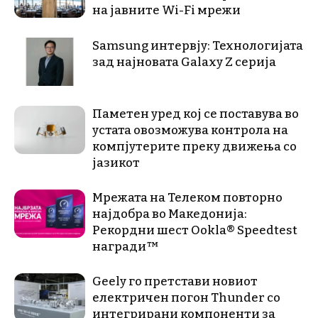
на јавните Wi-Fi мрежи
Samsung интервју: Технологијата
зад најновата Galaxy Z серија
Паметен уред кој се поставува во
устата овозможува контрола на
компјутерите преку движења со
јазикот
Мрежата на Телеком повторно
најдобра во Македонија:
Рекордни шест Ookla® Speedtest
награди™
Geely го претстави новиот
електричен погон Thunder со
интегрирани компоненти за