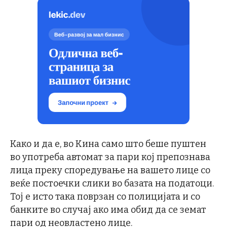
Како и да е, во Кина само што беше пуштен
во употреба автомат за пари кој препознава
лица преку споредување на вашето лице со
веќе постоечки слики во базата на податоци.
Тој е исто така поврзан со полицијата и со
банките во случај ако има обид да се земат
пари од неовластено лице.