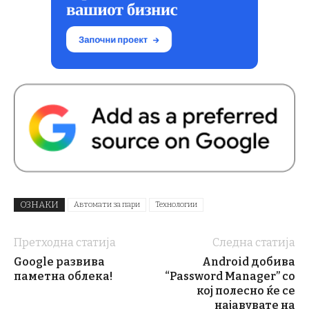
ОЗНАКИ
Автомати за пари
Технологии
Претходна статија
Следна статија
Google развива
Android добива
паметна облека!
“Password Manager” со
кој полесно ќе се
најавувате на