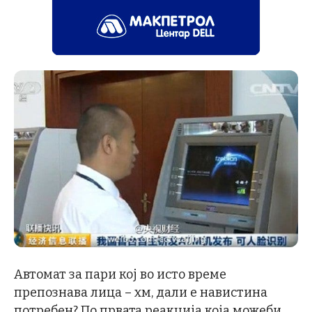
Автомат за пари кој во исто време
препознава лица – хм, дали е навистина
потребен? По првата реакција која можеби