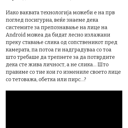
Иако ваквата технологија можеби е на прв
поглед посигурна, веќе знаеме дека
системите за препознавање на лице на
Android можеа да бидат лесно излажани
преку ставање слика од сопственикот пред
камерата, па потоа ги надградуваа со тоа
што требаше да трепнете за да потврдите
дека сте жива личност, а не слика… Што
правиме со тие кои го измениле своето лице
со тетоважа, обетка или пирс…?