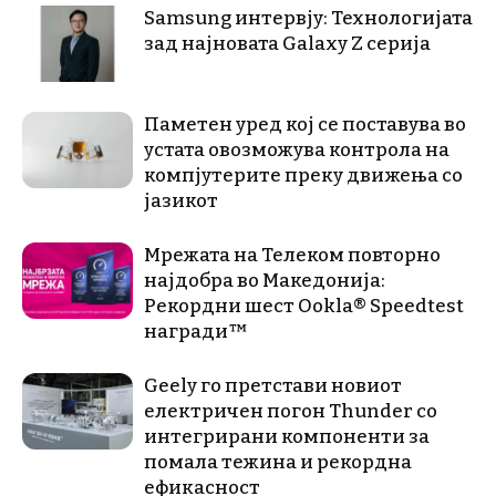
Samsung интервју: Технологијата
зад најновата Galaxy Z серија
Паметен уред кој се поставува во
устата овозможува контрола на
компјутерите преку движења со
јазикот
Мрежата на Телеком повторно
најдобра во Македонија:
Рекордни шест Ookla® Speedtest
награди™
Geely го претстави новиот
електричен погон Thunder со
интегрирани компоненти за
помала тежина и рекордна
ефикасност