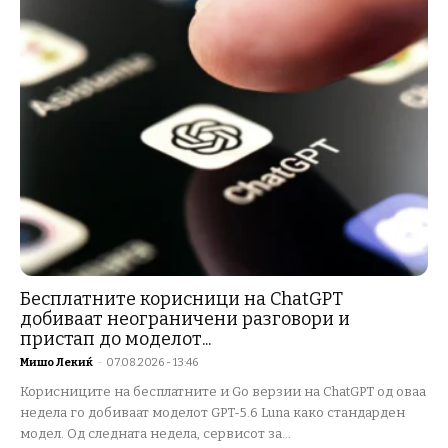
Бесплатните корисници на ChatGPT
добиваат неограничени разговори и
пристап до моделот...
Мишо Лекиќ
-
07.08.2026 - 13:46
Корисниците на бесплатните и Go верзии на ChatGPT од оваа
недела го добиваат моделот GPT-5.6 Luna како стандарден
модел. Од следната недела, сервисот за...