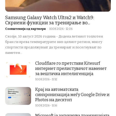
Samsung Galaxy Watch Ultra2 и Watch9:
Скриени функции за тренирање во...
Соопштенија од партнери
-
10.08.2026 - 12:06
Скопје, 10 август 2026 година - Додека летниот топлотен
бран ги крева температурите низ целиот регион, многу
спортисти продолжуваат да тренираат и посегнуваат по
паметен...
Cloudflare го претстави Kitesurf
интернет прелистувачот наменет
за вештачка интелигенција
10.08.2026 - 11:52
Крај на автоматската
синхронизација меѓу Google Drive и
Photos на десктоп
10.08.2026 - 11:16
Microsoft ја започнува транзицијата