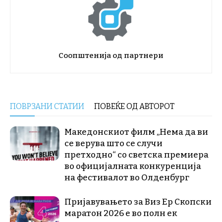
Соопштенија од партнери
ПОВРЗАНИ СТАТИИ
ПОВЕЌЕ ОД АВТОРОТ
Македонскиот филм „Нема да ви
се верува што се случи
претходно“ со светска премиера
во официјалната конкуренција
на фестивалот во Олденбург
Пријавувањето за Виз Ер Скопски
маратон 2026 е во полн ек