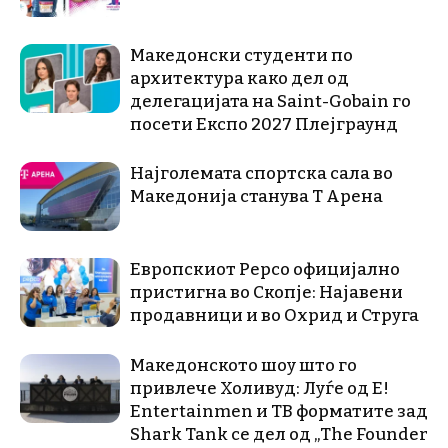
Македонски студенти по
архитектура како дел од
делегацијата на Saint-Gobain го
посети Експо 2027 Плејграунд
Најголемата спортска сала во
Македонија станува Т Арена
Европскиот Pepco официјално
пристигна во Скопје: Најавени
продавници и во Охрид и Струга
Македонското шоу што го
привлече Холивуд: Луѓе од E!
Entertainmen и ТВ форматите зад
Shark Tank се дел од „The Founder