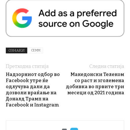
ОЗНАКИ
СЕММ
Претходна статија
Следна статија
Надзорниот одбор во
Македонски Телеком
Facebook утре ќе
со раст и зголемена
одлучува дали да
добивка во првите три
дозволи враќање на
месеци од 2021 година
Доналд Трамп на
Facebook и Instagram