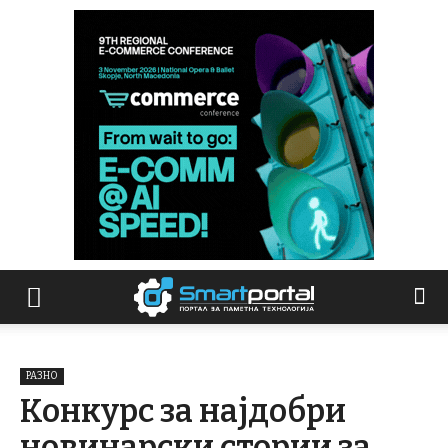
РАЗНО
Конкурс за најдобри
новинарски стории за