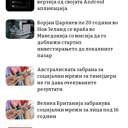
верзија од својата Android
апликација
Борјан Џарлиев по 20 години во
Нов Зеланд се враќа во
Македонија со мисија да го
доближи стартап
инвестирањето до локалниот
пазар
Австралиската забрана за
социјални мрежи за тинејџери
не ги дава очекуваните
резултати
Велика Британија забранува
социјални мрежи за лица под 16
години