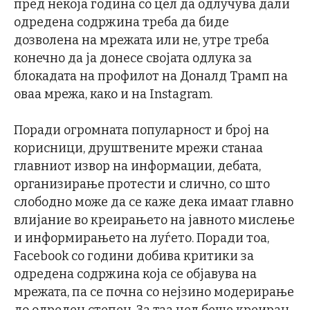
пред некоја година со цел да одлучува дали
одредена содржина треба да биде
дозволена на мрежата или не, утре треба
конечно да ја донесе својата одлука за
блокадата на профилот на Доналд Трамп на
оваа мрежа, како и на Instagram.
Поради огромната популарност и број на
корисници, друштвените мрежи станаа
главниот извор на информации, дебата,
организирање протести и слично, со што
слободно може да се каже дека имаат главно
влијание во креирањето на јавното мислење
и информирањето на луѓето. Поради тоа,
Facebook со години добива критики за
одредена содржина која се објавува на
мрежата, па се почна со нејзино модерирање