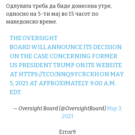
Одлуката треба да биде донесена утре,
односно на 5-ти мај во 15 часот по
македонско време.
THE OVERSIGHT
BOARD WILL ANNOUNCE ITS DECISION
ON THE CASE CONCERNING FORMER
US PRESIDENT TRUMP ON ITS WEBSITE
AT
HTTPS://T.CO/NNQ9YCRCRH
ON MAY
5, 2021 AT APPROXIMATELY 9:00 A.M.
EDT.
— Oversight Board (@OversightBoard)
May 3,
2021
Error9