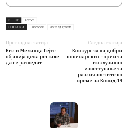
ИЗВОР
Forbes
ОЗНАКИ
Facebook
Доналд Трамп
Претходна статија
Следна статија
Бил и Мелинда Гејтс
Конкурс за најдобри
објавија дека решиле
новинарски стории за
да се разведат
инклузивно
известување за
различностите во
време на Ковид-19