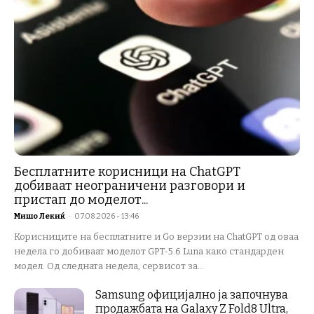
Бесплатните корисници на ChatGPT
добиваат неограничени разговори и
пристап до моделот...
Мишо Лекиќ
-
07.08.2026 - 13:46
Корисниците на бесплатните и Go верзии на ChatGPT од оваа
недела го добиваат моделот GPT-5.6 Luna како стандарден
модел. Од следната недела, сервисот за...
Samsung официјално ја започнува
продажбата на Galaxy Z Fold8 Ultra,