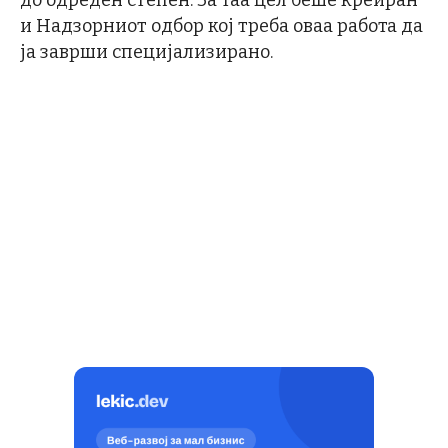
до одреден степен. За таа цел беше креиран
и Надзорниот одбор кој треба оваа работа да
ја заврши специјализирано.