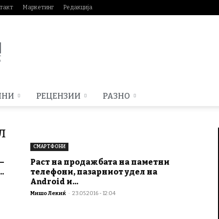
такт
Маркетинг
Редакција
МНИ
РЕЦЕНЗИИ
РАЗНО
л
СМАРТФОНИ
–
Раст на продажбата на паметни
.
телефони, пазарниот удел на
Android и...
Мишо Лекиќ
-
23.05.2016 - 12:04