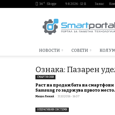
C
34
Skopje
9.8.2026 - 12:11
За нас
Кон
Smartportal.mk
НОВОСТИ
СОВЕТИ
КОЛУ
Ознака: Пазарен уде
СМАРТФОНИ
Раст на продажбата на смартфони 
Samsung го задржува првото место..
Мишо Лекиќ
-
31.10.2016 - 16:07
ОПЕРАТИВНИ СИСТЕМИ