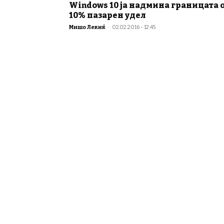
Windows 10 ја надмина границата 
10% пазарен удел
Мишо Лекиќ
-
02.02.2016 - 12:45