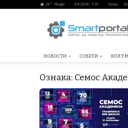
C
24
Skopje
8.8.2026 - 7:35
За нас
К
Smartportal.mk
НОВОСТИ
СОВЕТИ
КОЛУ
Ознака: Семос Акад