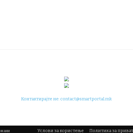
Контактирајте не:
contact@smartportal.mk
Услови за користење
Политика за прива
држани