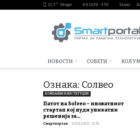
C
22.3
Skopje
8.8.2026 - 3:59
За нас
К
Smartportal.mk
НОВОСТИ
СОВЕТИ
КОЛУ
Ознака: Солвео
КОМПАНИИ И ИНСТИТУЦИИ
Патот на Solveo – иноватниот
стартап кој нуди уникатни
решенија за...
Смартпортал
-
23.01.2020 - 11:35