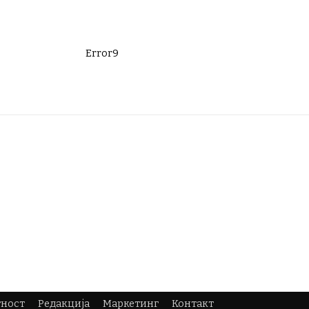
Error9
тност
Редакција
Маркетинг
Контакт