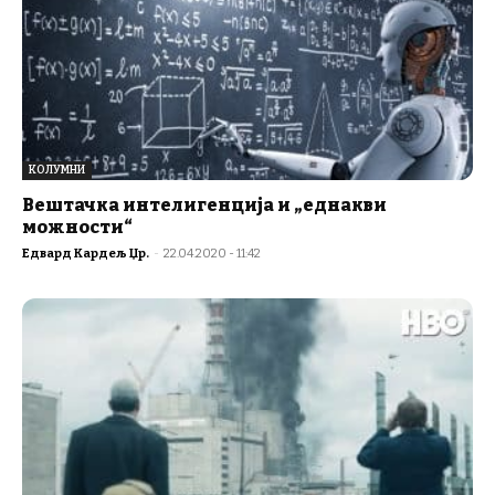
КОЛУМНИ
Вештачка интелигенција и „еднакви
можности“
Едвард Кардељ Џр.
-
22.04.2020 - 11:42