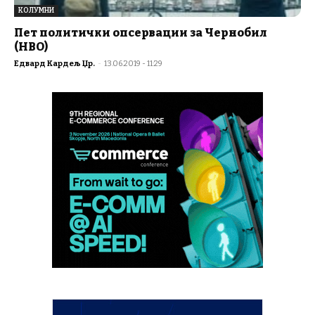
КОЛУМНИ
Пет политички опсервации за Чернобил
(HBO)
Едвард Кардељ Џр.
-
13.06.2019 - 11:29