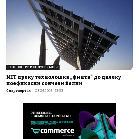
ТЕХНОЛОГИИ И КОМУНИКАЦИИ
MIT преку технолошка „финта“ до далеку
поефикасни сончеви ќелии
Смартпортал
-
03.06.2016 - 13:33