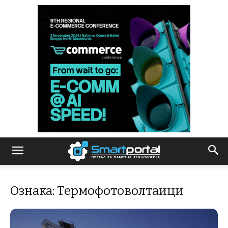
Ознака: Термофотоволтаици