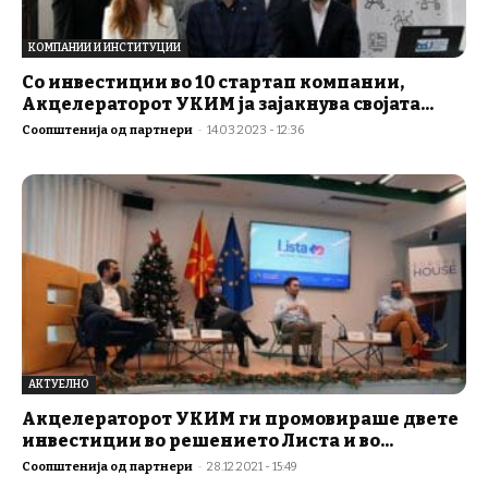
КОМПАНИИ И ИНСТИТУЦИИ
Со инвестиции во 10 стартап компании,
Акцелераторот УКИМ ја зајакнува својата...
Соопштенија од партнери
-
14.03.2023 - 12:36
АКТУЕЛНО
Акцелераторот УКИМ ги промовираше двете
инвестиции во решението Листа и во...
Соопштенија од партнери
-
28.12.2021 - 15:49