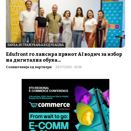
НАУКА, ИСТРАЖУВАЊА И ЕДУКАЦИЈА
Edufront го лансира првиот AI водич за избор
на дигитална обука...
Соопштенија од партнери
-
28.07.2025 - 10:56