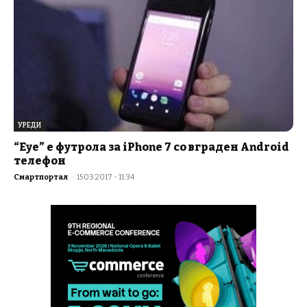
УРЕДИ
“Eye” е футрола за iPhone 7 со вграден Android
телефон
Смартпортал
-
15.03.2017 - 11:34