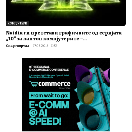
КОМПЈУТЕРИ
Nvidia ги претстави графичките од серијата
„10“ за лаптоп компјутерите –...
Смартпортал
-
17.08.2016 - 11:52