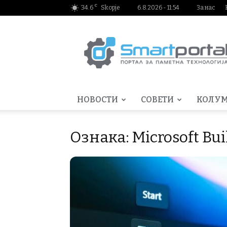
C
34.6
Skopje
6.8.2026 - 11:54
За нас
Smartportal.mk
НОВОСТИ
СОВЕТИ
КОЛУ
Ознака: Microsoft Bui