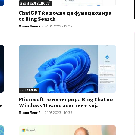
ВЕБ И БЕЗБЕДНОСТ
ChatGPT ќе почне да функционира
со Bing Search
Мишо Лекиќ
-
24.05.2023 - 13:05
АКТУЕЛНО
Microsoft го интегрира Bing Chat во
е
Windows 11 како асистент кој...
Мишо Лекиќ
-
24.05.2023 - 10:38