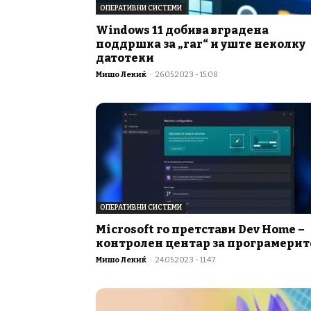
ОПЕРАТИВНИ СИСТЕМИ
Windows 11 добива вградена
поддршка за „rar“ и уште неколку
датотеки
Мишо Лекиќ
-
26.05.2023 - 15:08
ОПЕРАТИВНИ СИСТЕМИ
Microsoft го претстави Dev Home –
контролен центар за програмерит
Мишо Лекиќ
-
24.05.2023 - 11:47