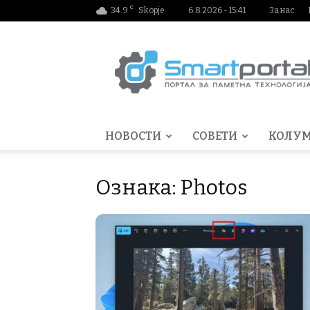
C
34.9
Skopje
6.8.2026 - 15:41
За нас
Smartportal.mk
НОВОСТИ
СОВЕТИ
КОЛУ
Ознака: Photos