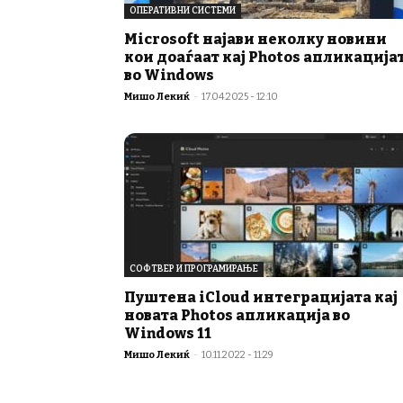
ОПЕРАТИВНИ СИСТЕМИ
Microsoft најави неколку новини
кои доаѓаат кај Photos апликација
во Windows
Мишо Лекиќ
-
17.04.2025 - 12:10
СОФТВЕР И ПРОГРАМИРАЊЕ
Пуштена iCloud интеграцијата кај
новата Photos апликација во
Windows 11
Мишо Лекиќ
-
10.11.2022 - 11:29