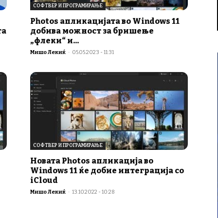
СОФТВЕР И ПРОГРАМИРАЊЕ
Photos апликацијата во Windows 11
та
добива можност за бришење
„флеки“ и...
Мишо Лекиќ
-
05.05.2023 - 11:31
СОФТВЕР И ПРОГРАМИРАЊЕ
Новата Photos апликација во
Windows 11 ќе добие интеграција со
iCloud
Мишо Лекиќ
-
13.10.2022 - 10:28