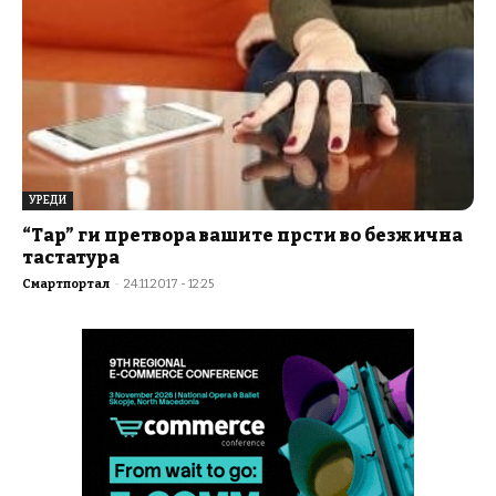
УРЕДИ
“Tap” ги претвора вашите прсти во безжична
тастатура
Смартпортал
-
24.11.2017 - 12:25