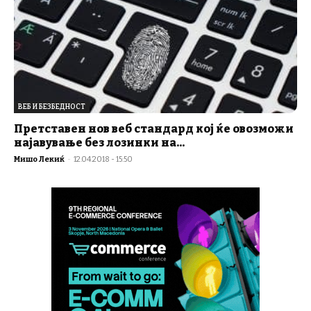
ВЕБ И БЕЗБЕДНОСТ
Претставен нов веб стандард кој ќе овозможи
најавување без лозинки на...
Мишо Лекиќ
-
12.04.2018 - 15:50