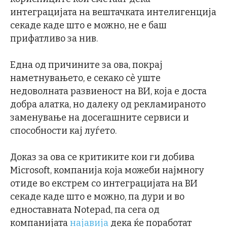
интеграцијата на вештачката интелигенција
секаде каде што е можно, не е баш
прифатливо за нив.
Една од причините за ова, покрај
наметнувањето, е секако сѐ уште
недоволната развиеност на ВИ, која е доста
добра алатка, но далеку од рекламираното
заменување на досегашните сервиси и
способности кај луѓето.
Доказ за ова се критиките кои ги добива
Microsoft, компанија која можеби најмногу
отиде во екстрем со интеграцијата на ВИ
секаде каде што е можно, па дури и во
едноставната Notepad, па сега од
компанијата
најавија
дека ќе поработат