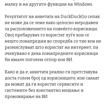
малку и на другите функции на Windows.
Резултатот на анкетата на DuckDuckGo сепак
не може да се земе како целосно меродавен
за расположението на повеќето корисници.
Овој пребарувач го користат луѓе кои се
нешто понапредни во споредба со тие кои не
размислуваат што користат на интернет, па
очекувано е дека понапредните корисници
би имале поголем отпор кон ВИ.
Како и да е, анкетата реално ги претставува
доста голем број од корисниците, кои сакаат
да можат да ги користат сервисите и
системите без константно мешање и
промовирање на ВИ.