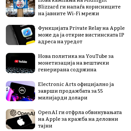
Нова кампања на Midnight
Blizzard ги напаѓа корисниците
на јавните Wi-Fi мрежи
Функцијата Private Relay на Apple
може да ја открие вистинската IP
адреса на уредот
Нова политика на YouTube за
монетизација на вештачки
генерирана содржина
Electronic Arts официјално ја
заврши продажбата за 55
милијарди долари
OpenAI ги отфрла обвинувањата
на Apple за кражба на деловни
тајни