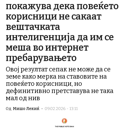
покажува дека повеќето
корисници не сакаат
вештачката
интелигенција да им се
меша во интернет
пребарувањето
Овој резултат сепак не може да се
земе како мерка на ставовите на
повеќето корисници, но
дефинитивно претставува не така
мал од нив
Од
Мишо Лекиќ
-
09.02.2026 - 13:11