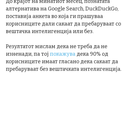
До крајот на минатиот месец, познатата
алтернатива на Google Search, DuckDuckGo,
поставија анкета во која ги прашуваа
корисниците дали сакаат да пребаруваат со
вештачка интелигенција или без.
Резултатот мислам дека не треба да не
изненади, па тој
покажува
дека 90% од
корисниците имаат гласано дека сакаат да
пребаруваат без вештачката интелигенција.