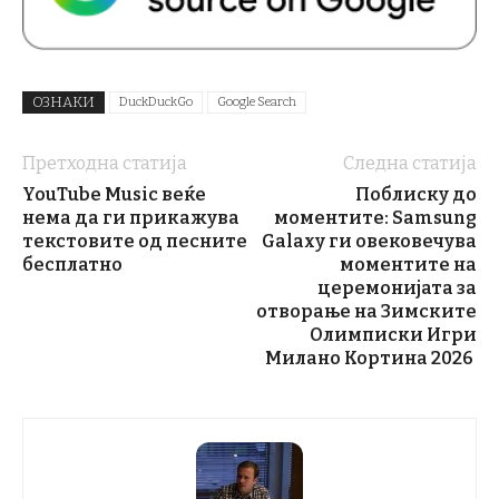
ОЗНАКИ
DuckDuckGo
Google Search
Претходна статија
Следна статија
YouTube Music веќе
Поблиску до
нема да ги прикажува
моментите: Samsung
текстовите од песните
Galaxy ги овековечува
бесплатно
моментите на
церемонијата за
отворање на Зимските
Олимписки Игри
Милано Кортина 2026