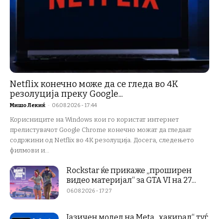
Netflix конечно може да се гледа во 4K
резолуција преку Google...
Мишо Лекиќ
-
06.08.2026 - 17:44
Корисниците на Windows кои го користат интернет
прелистувачот Google Chrome конечно можат да гледаат
содржини од Netflix во 4K резолуција. Досега, следењето
филмови и...
Rockstar ќе прикаже „проширен
видео материјал“ за GTA VI на 27...
06.08.2026 - 17:27
Јазичен модел на Meta „хакирал“ туѓ