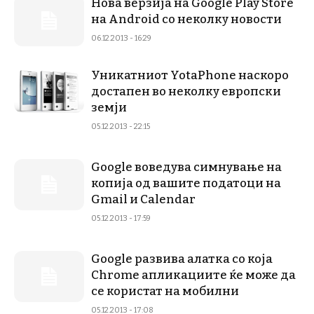
Нова верзија на Google Play Store
на Android со неколку новости
06.12.2013 - 16:29
Уникатниот YotaPhone наскоро
достапен во неколку европски
земји
05.12.2013 - 22:15
Google воведува симнување на
копија од вашите податоци на
Gmail и Calendar
05.12.2013 - 17:59
Google развива алатка со која
Chrome апликациите ќе може да
се користат на мобилни
05.12.2013 - 17:08