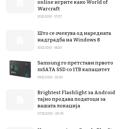
online игрите како World of
Warcraft
10.12.2013 - 17:27
Што се очекува од наредната
надградба на Windows 8
10.12.2013 - 16:20
Samsung го претстави првото
mSATA SSD со 1TB капацитет
09.12.2013 - 22:50
Brightest Flashlight за Android
тајно продава податоци за
вашата локација
07.12.2013 - 20:35