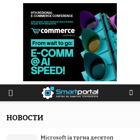
НОВОСТИ
Microsoft ја тргна десктоп