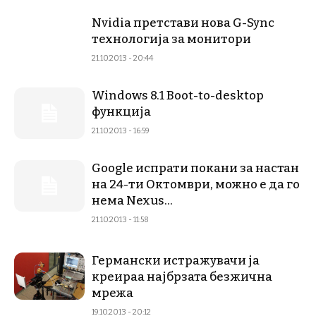
Nvidia претстави нова G-Sync
технологија за монитори
21.10.2013 - 20:44
Windows 8.1 Boot-to-desktop
функција
21.10.2013 - 16:59
Google испрати покани за настан
на 24-ти Октомври, можно е да го
нема Nexus...
21.10.2013 - 11:58
Германски истражувачи ја
креираа најбрзата безжична
мрежа
19.10.2013 - 20:12