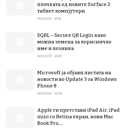
плочката од новите Surface 2
таблет компјутери
25.10.2013 - 16:56
SQRL – Secure QR Login како
можна земена за корисничко
име и лозинка
24.10.2013 - 14:02
Microsoft ја објави листата на
новости во Update 3 за Windows
Phone 8
24.10.2013 - 10:58
Apple ги претстави iPad Air, iPad
mini со Retina екран, нови Mac
Book Pro,...