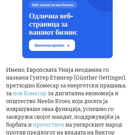
Имено, Европската Унија неодамна го
назначи Гунтер Етингер (Günther Oettinger),
претходно Комесар за енергетски прашања,
за
нов Комесар
за дигитална економија и
општество. Neelie Kroes, која досега ја
извршуваше оваа функција, успешно го
заокружи својот мандат, поддржувајќи ја
борбата и
протестите
на унгарскиот народ
против предлогот на владата на Виктор