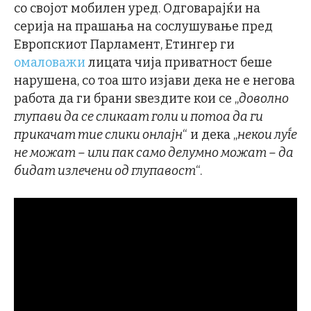
со својот мобилен уред. Одговарајќи на
серија на прашања на сослушување пред
Европскиот Парламент, Етингер ги
омаловажи
лицата чија приватност беше
нарушена, со тоа што изјави дека не е негова
работа да ги брани ѕвездите кои се „
доволно
глупави да се сликаат голи и потоа да ги
прикачат тие слики онлајн
“ и дека „
некои луѓе
не можат – или пак само делумно можат – да
бидат излечени од глупавост
“.