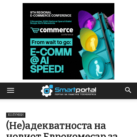
КОЛУМНИ
(Не)адекватноста на
новиот Еврокомесар за