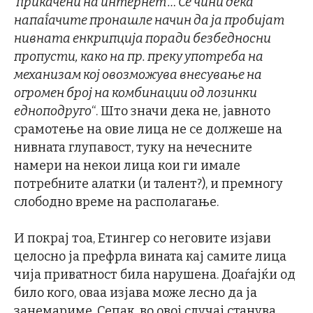
‘прикачени на интернет’… Се чини дека
напаѓачите пронашле начин да ја пробијат
нивната енкрипција поради безбедносни
пропусти, како на пр. преку употреба на
механизам кој овозможува внесување на
огромен број на комбинации од лозинки
едноподруго
“. Што значи дека не, јавното
срамотење на овие лица не се должеше на
нивната глупавост, туку на нечесните
намери на некои лица кои ги имале
потребните алатки (и талент?), и премногу
слободно време на располагање.
И покрај тоа, Етингер со неговите изјави
целосно ја префрла вината кај самите лица
чија приватност била нарушена. Доаѓајќи од
било кого, оваа изјава може лесно да ја
занемариме. Сепак, во овој случај станува