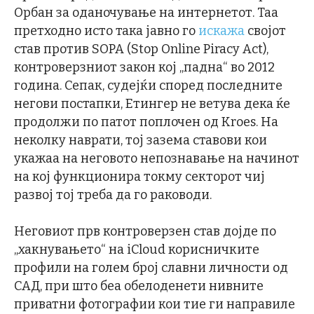
Орбан за оданочување на интернетот. Таа
претходно исто така јавно го
искажа
својот
став против SOPA (Stop Online Piracy Act),
контроверзниот закон кој „падна“ во 2012
година. Сепак, судејќи според последните
негови постапки, Етингер не ветува дека ќе
продолжи по патот поплочен од Kroes. На
неколку наврати, тој зазема ставови кои
укажаа на неговото непознавање на начинот
на кој функционира токму секторот чиј
развој тој треба да го раководи.
Неговиот прв контроверзен став дојде по
„хакнувањето“ на iCloud корисничките
профили на голем број славни личности од
САД, при што беа обелоденети нивните
приватни фотографии кои тие ги направиле