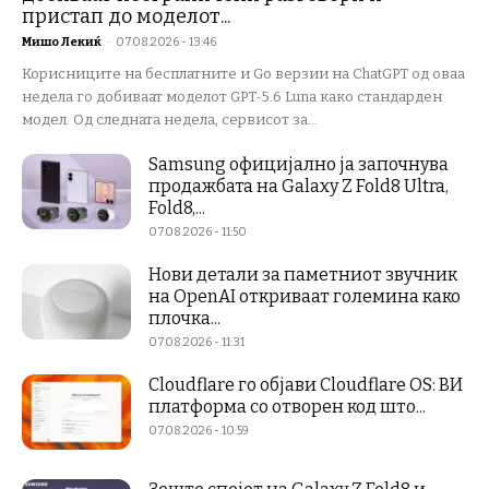
пристап до моделот...
Мишо Лекиќ
-
07.08.2026 - 13:46
Корисниците на бесплатните и Go верзии на ChatGPT од оваа
недела го добиваат моделот GPT-5.6 Luna како стандарден
модел. Од следната недела, сервисот за...
Samsung официјално ја започнува
продажбата на Galaxy Z Fold8 Ultra,
Fold8,...
07.08.2026 - 11:50
Нови детали за паметниот звучник
на OpenAI откриваат големина како
плочка...
07.08.2026 - 11:31
Cloudflare го објави Cloudflare OS: ВИ
платформа со отворен код што...
07.08.2026 - 10:59