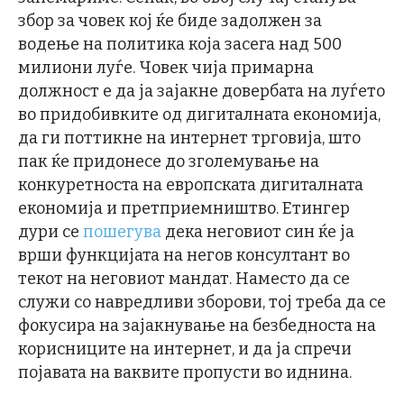
збор за човек кој ќе биде задолжен за
водење на политика која засега над 500
милиони луѓе. Човек чија примарна
должност е да ја зајакне довербата на луѓето
во придобивките од дигиталната економија,
да ги поттикне на интернет трговија, што
пак ќе придонесе до зголемување на
конкуретноста на европската дигиталната
економија и претприемништво. Етингер
дури се
пошегува
дека неговиот син ќе ја
врши функцијата на негов консултант во
текот на неговиот мандат. Наместо да се
служи со навредливи зборови, тој треба да се
фокусира на зајакнување на безбедноста на
корисниците на интернет, и да ја спречи
појавата на ваквите пропусти во иднина.