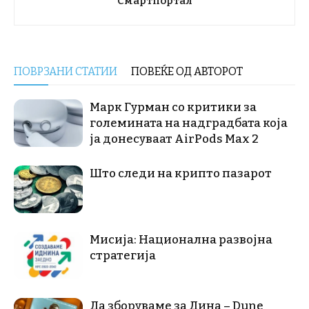
Смартпортал
ПОВРЗАНИ СТАТИИ
ПОВЕЌЕ ОД АВТОРОТ
Марк Гурман со критики за
големината на надградбата која
ја донесуваат AirPods Max 2
Што следи на крипто пазарот
Мисија: Национална развојна
стратегија
Да зборуваме за Дина – Dune