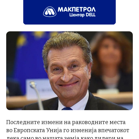
Последните измени на раководните места
во Европската Унија го изменија впечатокот
дека само во нашата земја како лидери на