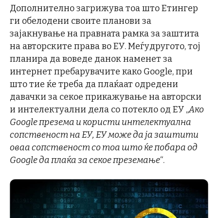
Дополнително загрижува тоа што Етингер
ги обелодени своите планови за
зајакнување на правната рамка за заштита
на авторските права во ЕУ. Меѓудругото, тој
планира да воведе данок наменет за
интернет пребарувачите како Google, при
што тие ќе треба да плаќаат одредени
давачки за секое прикажување на авторски
и интелектуални дела со потекло од ЕУ „
Ако
Google презема и користи интелектуална
сопственост на ЕУ, ЕУ може да ја заштити
оваа сопственост со тоа што ќе побара од
Google да плаќа за секое преземање
“.