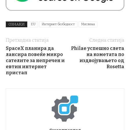
ОЗНАКИ
EU
Интернет безбедност
Мислења
Претходна статија
Следна статија
SpaceX планира да
Philae успешно слета
лансира повеќе микро
на кометата по
сателите за непречен и
издвојувањето од
евтин интернет
Rosetta
пристап