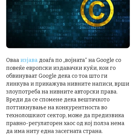
Оваа
изјава
доаѓа по „војната“ на Google со
повеќе европски издавачки куќи, кои го
обвинуваат Google дека со тоа што ги
линкува и прикажува нивните написи, врши
злоупотреба на нивните авторски права.
Вреди да се спомене дека вештачкото
поттикнување на конкурентноста во
технолошкиот сектор, може да предизвика
правно-регулаторен хаос од кој полза нема
да има ниту една засегната страна.