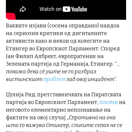
Ваквите изјави (сосема оправдано) наидоа
на сериозни критики од дигиталните
активисти како и некои од колегите на
Етингер во Европскиот Парламент. Според
Јан Филип Албрехт, европратеник на
Зелената партија од Германија, Етингер. “…
покажа дека
сè
уште не го разбрал
вистинскиот
проблем
зад овој инцидент
“.
Џулија Рид, претставничката на Пиратската
партија во Европскиот Парламент,
посочи
на
неговото елементарно непознавање на
фактите на овој случај „
Спротивно на она
што го кажува Отингер, сликите сепак не се