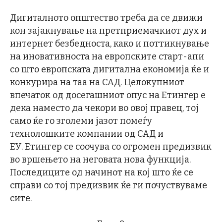
Дигиталното општество треба да се движи
кон зајакнување на претприемачкиот дух и
интернет безбедноста, како и поттикнување
на иновативноста на европските старт-апи
со што европската дигитална економија ќе и
конкурира на таа на САД. Целокупниот
впечаток од досегашниот опус на Етингер е
дека наместо да чекори во овој правец, тој
само ќе го зголеми јазот помеѓу
технолошките компании од САД и
ЕУ. Етингер се соочува со огромен предизвик
во вршењето на неговата нова функција.
Последиците од начинот на кој што ќе се
справи со тој предизвик ќе ги почуствуваме
сите.