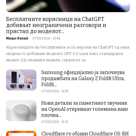
Бесплатните корисници на ChatGPT
добиваат неограничени разговори и
пристап до моделот...
Мишо Лекиќ
-
07.08.2026 - 13:46
Корисниците на бесплатните и Go верзии на ChatGPT од оваа
недела го добиваат моделот GPT-5.6 Luna како стандарден
модел. Од следната недела, сервисот за...
Samsung официјално ја започнува
продажбата на Galaxy Z Fold8 Ultra,
Fold8,...
07.08.2026 - 11:50
Нови детали за паметниот звучник
на OpenAI откриваат големина како
плочка...
07.08.2026 - 11:31
Cloudflare го објави Cloudflare OS: ВИ