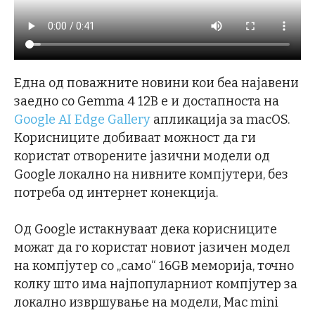
Една од поважните новини кои беа најавени
заедно со Gemma 4 12B е и достапноста на
Google AI Edge Gallery
апликација за macOS.
Корисниците добиваат можност да ги
користат отворените јазични модели од
Google локално на нивните компјутери, без
потреба од интернет конекција.
Од Google истакнуваат дека корисниците
можат да го користат новиот јазичен модел
на компјутер со „само“ 16GB меморија, точно
колку што има најпопуларниот компјутер за
локално извршување на модели, Mac mini