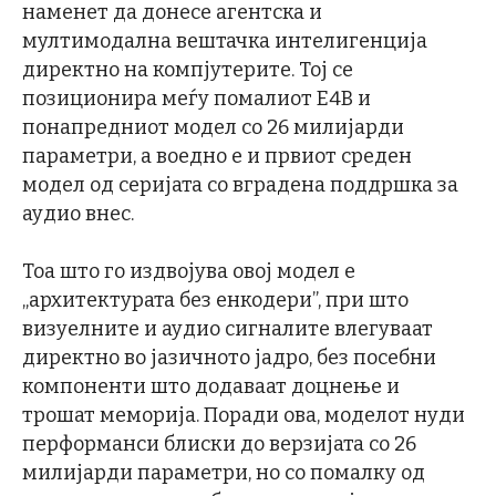
наменет да донесе агентска и
мултимодална вештачка интелигенција
директно на компјутерите. Тој се
позиционира меѓу помалиот E4B и
понапредниот модел со 26 милијарди
параметри, а воедно е и првиот среден
модел од серијата со вградена поддршка за
аудио внес.
Тоа што го издвојува овој модел е
„архитектурата без енкодери”, при што
визуелните и аудио сигналите влегуваат
директно во јазичното јадро, без посебни
компоненти што додаваат доцнење и
трошат меморија. Поради ова, моделот нуди
перформанси блиски до верзијата со 26
милијарди параметри, но со помалку од