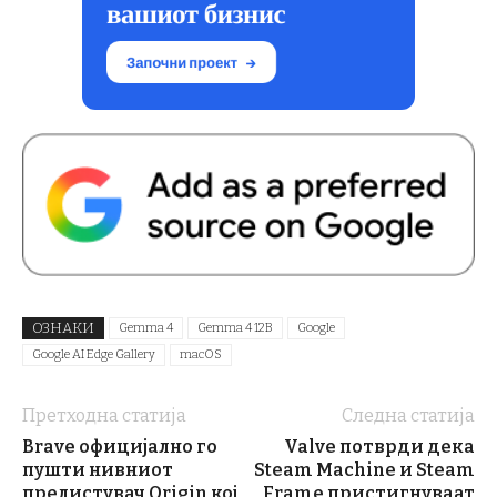
ОЗНАКИ
Gemma 4
Gemma 4 12B
Google
Google AI Edge Gallery
macOS
Претходна статија
Следна статија
Brave официјално го
Valve потврди дека
пушти нивниот
Steam Machine и Steam
прелистувач Origin кој
Frame пристигнуваат