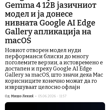
Gemma 4 12B јазичниот
модел и ја донесе
нивната Google AI Edge
Gallery апликација на
macOS
Новиот отворен модел нуди
перформанси блиски до многу
поголемите верзии, а истовремено е
достапен и преку Google AI Edge
Gallery за macOS, што значи дека Mac
корисниците конечно можат да го
извршуваат целосно офлајн
Од
Мишо Лекиќ
-
05.06.2026 - 11:57