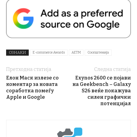
ОЗНАКИ
E-commerce Awards
АЕТМ
Соопштенија
Претходна статија
Следна статија
Елон Маск излезе со
Exynos 2600 се појави
коментар за новата
на Geekbench – Galaxy
соработка помеѓу
S26 веќе покажува
Apple и Google
силен графички
потенцијал