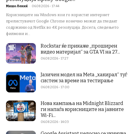
Мишо Лекиќ
-
06.08.2026 - 17:44
Корисниците на Windows кои го користат интернет
прелистувачот Google Chrome конечно можат да гледаат
содржини од Netflix во 4K резолуција. Досега, следењето
филмови и...
Rockstar ќе прикаже „проширен
видео материјал“ за GTA VI на 27...
06.08.2026 - 17:27
Јазичен модел на Meta „хакирал“ туѓ
систем за време на тестирање
06.08.2026 - 17:00
Нова кампања на Midnight Blizzard
ги напаѓа корисниците на јавните
Wi-Fi...
06.08.2026 - 14:03
Google Assistant целосно се укинува