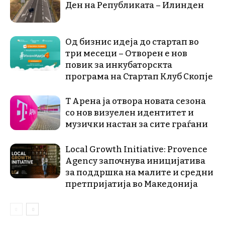
Ден на Републиката – Илинден
Од бизнис идеја до стартап во
три месеци – Отворен е нов
повик за инкубаторскта
програма на Стартап Клуб Скопје
Т Арена ја отвора новата сезона
со нов визуелен идентитет и
музички настан за сите граѓани
Local Growth Initiative: Provence
Agency започнува иницијатива
за поддршка на малите и средни
претпријатија во Македонија