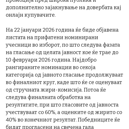
промоција пред широка публика и
дополнително зајакнување на довербата кај
онлајн купувачите.
На 22 јануари 2026 година ќе биде објавена
листата на прифатени номинирани
учесници во изборот, по што следува фазата
на гласање од целата јавност кое ќе трае до
10 февруари 2026 година. Најдобро
рангираните номинации во секоја
категорија од јавното гласање продолжуваат
во финалниот круг, каде што ќе се оценуваат
од стручната жири-комисија. Потоа ќе
следува финалната обработка на
резултатите, при што гласовите од јавноста
учествуваат со 60%, а оценките од жирито со
40% во конечниот резултат. Победниците ќе
бидат прогласени на свечена гала