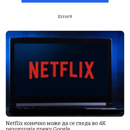
Error9
Netflix конечно може да се гледа во 4K
резолуција преку Google...