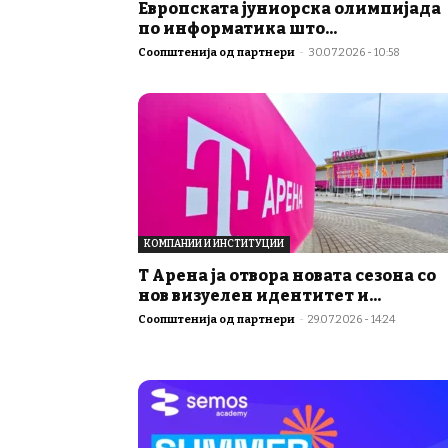
Европската јуниорска олимпијада
по информатика што...
Соопштенија од партнери
-
30.07.2026 - 10:58
КОМПАНИИ И ИНСТИТУЦИИ
Т Арена ја отвора новата сезона со
нов визуелен идентитет и...
Соопштенија од партнери
-
29.07.2026 - 14:24