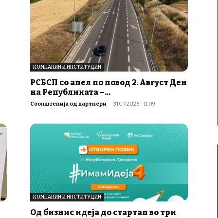
КОМПАНИИ И ИНСТИТУЦИИ
РСБСП со апел по повод 2. Август Ден
на Републиката –...
Соопштенија од партнери
-
31.07.2026 - 11:09
КОМПАНИИ И ИНСТИТУЦИИ
Од бизнис идеја до стартап во три