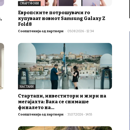
СМАРТФОНИ
Европските потрошувачи го
,
купуваат новиот Samsung Galaxy Z
Fold8
Соопштенија од партнери
-
05.08.2026 - 12:34
НАСТАНИ
Стартапи, инвеститори и жири на
мегајахта: Вака се снимаше
финалето на...
Соопштенија од партнери
-
31.07.2026 - 14:55