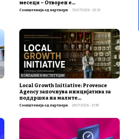
месеци – Отворен е...
Соопштенија од партнери
-
30.07.2026 - 10:31
КОМПАНИИ И ИНСТИТУЦИИ
Local Growth Initiative: Provence
Agency започнува иницијатива за
поддршка на малите...
Соопштенија од партнери
-
29.07.2026 - 13:59