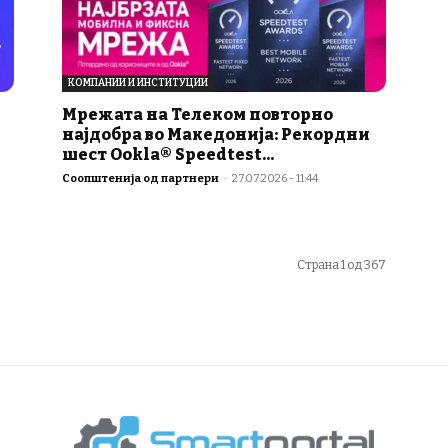
КОМПАНИИ И ИНСТИТУЦИИ
Мрежата на Телеком повторно
најдобра во Македонија: Рекордни
шест Ookla® Speedtest...
Соопштенија од партнери
-
27.07.2026 - 11:44
Страна 1 од 367