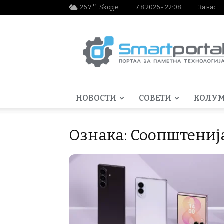
C
26.7
Skopje
7.8.2026 - 22:08
За нас
Smartportal.mk
НОВОСТИ
СОВЕТИ
КОЛУ
Ознака: Соопштениј