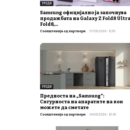
УРЕДИ
Samsung официјално ја започнува
продажбата на Galaxy Z Fold8 Ultra
Fold8,...
Соопштенија од партнери
-
07.08.2026 - 11:50
УРЕДИ
Предноста на „Samsung“:
Сигурноста на апаратите на кои
можете да сметате
Соопштенија од партнери
-
04.08.2026 - 10:18