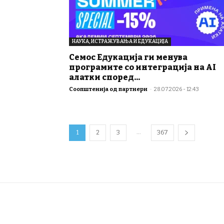
НАУКА, ИСТРАЖУВАЊА И ЕДУКАЦИЈА
Семос Едукација ги менува
програмите со интеграција на AI
алатки според...
Соопштенија од партнери
-
28.07.2026 - 12:43
...
1
2
3
367