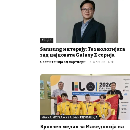
УРЕДИ
Samsung интервју: Технологијата
зад најновата Galaxy Z серија
Соопштенија од партнери
-
31.07.2026 - 12:49
НАУКА, ИСТРАЖУВАЊА И ЕДУКАЦИЈА
Бронзен медал за Македонија на